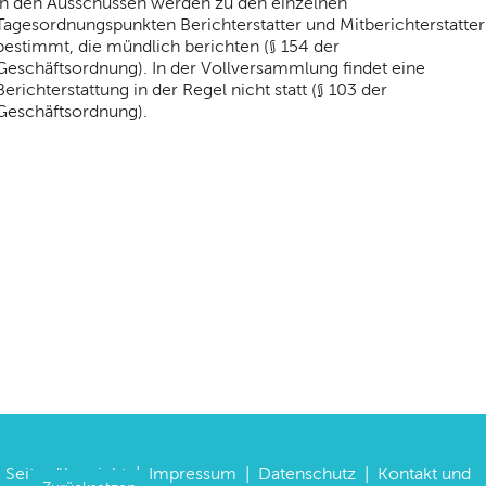
In den Ausschüssen werden zu den einzelnen
Tagesordnungspunkten Berichterstatter und Mitberichterstatter
bestimmt, die mündlich berichten (§ 154 der
Geschäftsordnung). In der Vollversammlung findet eine
Berichterstattung in der Regel nicht statt (§ 103 der
Geschäftsordnung).
Seitenübersicht
|
Impressum
|
Datenschutz
|
Kontakt und