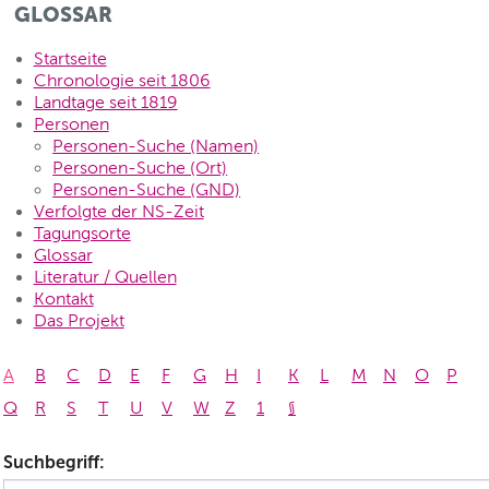
GLOSSAR
Startseite
Chronologie seit 1806
Landtage seit 1819
Personen
Personen-Suche (Namen)
Personen-Suche (Ort)
Personen-Suche (GND)
Verfolgte der NS-Zeit
Tagungsorte
Glossar
Literatur / Quellen
Kontakt
Das Projekt
A
B
C
D
E
F
G
H
I
K
L
M
N
O
P
Q
R
S
T
U
V
W
Z
1
§
Suchbegriff: