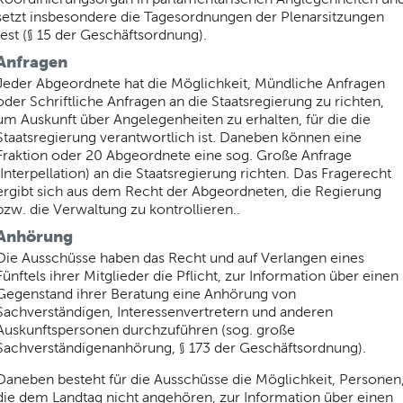
setzt insbesondere die Tagesordnungen der Plenarsitzungen
fest (§ 15 der Geschäftsordnung).
Anfragen
Jeder Abgeordnete hat die Möglichkeit, Mündliche Anfragen
oder Schriftliche Anfragen an die Staatsregierung zu richten,
um Auskunft über Angelegenheiten zu erhalten, für die die
Staatsregierung verantwortlich ist. Daneben können eine
Fraktion oder 20 Abgeordnete eine sog. Große Anfrage
(Interpellation) an die Staatsregierung richten. Das Fragerecht
ergibt sich aus dem Recht der Abgeordneten, die Regierung
bzw. die Verwaltung zu kontrollieren..
Anhörung
Die Ausschüsse haben das Recht und auf Verlangen eines
Fünftels ihrer Mitglieder die Pflicht, zur Information über einen
Gegenstand ihrer Beratung eine Anhörung von
Sachverständigen, Interessenvertretern und anderen
Auskunftspersonen durchzuführen (sog. große
Sachverständigenanhörung, § 173 der Geschäftsordnung).
Daneben besteht für die Ausschüsse die Möglichkeit, Personen
die dem Landtag nicht angehören, zur Information über einen