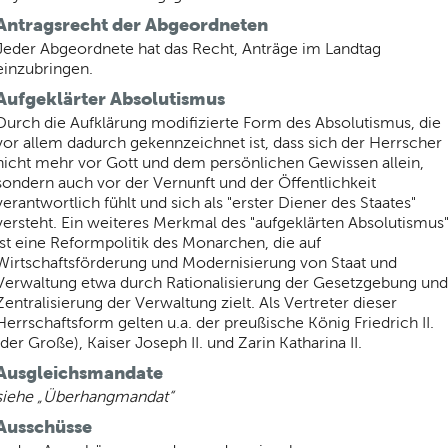
Antragsrecht der Abgeordneten
Jeder Abgeordnete hat das Recht, Anträge im Landtag
einzubringen.
Aufgeklärter Absolutismus
Durch die Aufklärung modifizierte Form des Absolutismus, die
vor allem dadurch gekennzeichnet ist, dass sich der Herrscher
nicht mehr vor Gott und dem persönlichen Gewissen allein,
sondern auch vor der Vernunft und der Öffentlichkeit
verantwortlich fühlt und sich als "erster Diener des Staates"
versteht. Ein weiteres Merkmal des "aufgeklärten Absolutismus
ist eine Reformpolitik des Monarchen, die auf
Wirtschaftsförderung und Modernisierung von Staat und
Verwaltung etwa durch Rationalisierung der Gesetzgebung und
Zentralisierung der Verwaltung zielt. Als Vertreter dieser
Herrschaftsform gelten u.a. der preußische König Friedrich II.
(der Große), Kaiser Joseph II. und Zarin Katharina II.
Ausgleichsmandate
siehe „Überhangmandat“
Ausschüsse