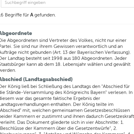
A
16 Begriffe für
gefunden.
Abgeordnete
Die Abgeordneten sind Vertreter des Volkes, nicht nur einer
Partei. Sie sind nur ihrem Gewissen verantwortlich und an
Aufträge nicht gebunden (Art. 13 der Bayerischen Verfassung).
Der Landtag besteht seit 1998 aus 180 Abgeordneten. Jeder
Staatsbürger kann ab dem 18. Lebensjahr wählen und gewählt
werden.
Abschied (Landtagsabschied)
Der König ließ bei Schließung des Landtags den "Abschied für
die Stände-Versammlung des Königreichs Bayern" verlesen. In
diesem war das gesamte faktische Ergebnis der
Landtagsverhandlungen enthalten. Der König teilte im
"Abschied" mit, welchen gemeinsamen Gesetzesbeschlüssen
beider Kammern er zustimmt und ihnen dadurch Gesetzeskraft
verleiht. Das Dokument gliederte sich in vier Abschnitte: 1.
"Beschlüsse der Kammern über die Gesetzentwürfe", 2.