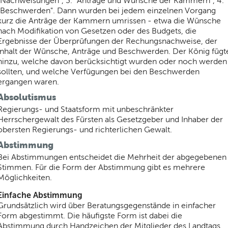
"Nachweisungen", 3. "Anträge und Wünsche der Kammern", 4.
"Beschwerden". Dann wurden bei jedem einzelnen Vorgang
kurz die Anträge der Kammern umrissen - etwa die Wünsche
nach Modifikation von Gesetzen oder des Budgets, die
Ergebnisse der Überprüfungen der Rechungsnachweise, der
Inhalt der Wünsche, Anträge und Beschwerden. Der König fügt
hinzu, welche davon berücksichtigt wurden oder noch werden
sollten, und welche Verfügungen bei den Beschwerden
ergangen waren.
Absolutismus
Regierungs- und Staatsform mit unbeschränkter
Herrschergewalt des Fürsten als Gesetzgeber und Inhaber der
obersten Regierungs- und richterlichen Gewalt.
Abstimmung
Bei Abstimmungen entscheidet die Mehrheit der abgegebenen
Stimmen. Für die Form der Abstimmung gibt es mehrere
Möglichkeiten.
Einfache Abstimmung
Grundsätzlich wird über Beratungsgegenstände in einfacher
Form abgestimmt. Die häufigste Form ist dabei die
Abstimmung durch Handzeichen der Mitglieder des Landtags.