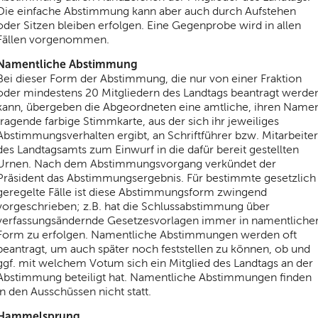
Die einfache Abstimmung kann aber auch durch Aufstehen
oder Sitzen bleiben erfolgen. Eine Gegenprobe wird in allen
Fällen vorgenommen.
Namentliche Abstimmung
Bei dieser Form der Abstimmung, die nur von einer Fraktion
oder mindestens 20 Mitgliedern des Landtags beantragt werde
kann, übergeben die Abgeordneten eine amtliche, ihren Name
tragende farbige Stimmkarte, aus der sich ihr jeweiliges
Abstimmungsverhalten ergibt, an Schriftführer bzw. Mitarbeiter
des Landtagsamts zum Einwurf in die dafür bereit gestellten
Urnen. Nach dem Abstimmungsvorgang verkündet der
Präsident das Abstimmungsergebnis. Für bestimmte gesetzlich
geregelte Fälle ist diese Abstimmungsform zwingend
vorgeschrieben; z.B. hat die Schlussabstimmung über
verfassungsändernde Gesetzesvorlagen immer in namentliche
Form zu erfolgen. Namentliche Abstimmungen werden oft
beantragt, um auch später noch feststellen zu können, ob und
ggf. mit welchem Votum sich ein Mitglied des Landtags an der
Abstimmung beteiligt hat. Namentliche Abstimmungen finden
in den Ausschüssen nicht statt.
Hammelsprung