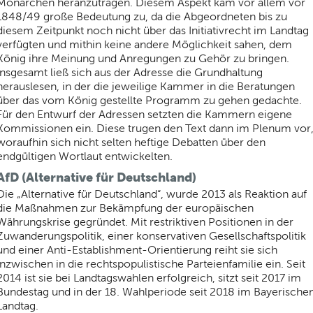
Monarchen heranzutragen. Diesem Aspekt kam vor allem vor
1848/49 große Bedeutung zu, da die Abgeordneten bis zu
diesem Zeitpunkt noch nicht über das Initiativrecht im Landtag
verfügten und mithin keine andere Möglichkeit sahen, dem
König ihre Meinung und Anregungen zu Gehör zu bringen.
Insgesamt ließ sich aus der Adresse die Grundhaltung
herauslesen, in der die jeweilige Kammer in die Beratungen
über das vom König gestellte Programm zu gehen gedachte.
Für den Entwurf der Adressen setzten die Kammern eigene
Kommissionen ein. Diese trugen den Text dann im Plenum vor
woraufhin sich nicht selten heftige Debatten über den
endgültigen Wortlaut entwickelten.
AfD (Alternative für Deutschland)
Die „Alternative für Deutschland“, wurde 2013 als Reaktion auf
die Maßnahmen zur Bekämpfung der europäischen
Währungskrise gegründet. Mit restriktiven Positionen in der
Zuwanderungspolitik, einer konservativen Gesellschaftspolitik
und einer Anti-Establishment-Orientierung reiht sie sich
inzwischen in die rechtspopulistische Parteienfamilie ein. Seit
2014 ist sie bei Landtagswahlen erfolgreich, sitzt seit 2017 im
Bundestag und in der 18. Wahlperiode seit 2018 im Bayerische
Landtag.