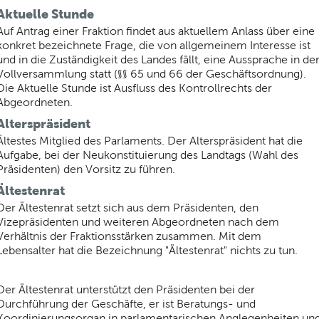
Aktuelle Stunde
Auf Antrag einer Fraktion findet aus aktuellem Anlass über eine
konkret bezeichnete Frage, die von allgemeinem Interesse ist
und in die Zuständigkeit des Landes fällt, eine Aussprache in de
Vollversammlung statt (§§ 65 und 66 der Geschäftsordnung).
Die Aktuelle Stunde ist Ausfluss des Kontrollrechts der
Abgeordneten.
Alterspräsident
Ältestes Mitglied des Parlaments. Der Alterspräsident hat die
Aufgabe, bei der Neukonstituierung des Landtags (Wahl des
Präsidenten) den Vorsitz zu führen.
Ältestenrat
Der Ältestenrat setzt sich aus dem Präsidenten, den
Vizepräsidenten und weiteren Abgeordneten nach dem
Verhältnis der Fraktionsstärken zusammen. Mit dem
Lebensalter hat die Bezeichnung "Ältestenrat" nichts zu tun.
Der Ältestenrat unterstützt den Präsidenten bei der
Durchführung der Geschäfte, er ist Beratungs- und
Koordinierungsorgan in parlamentarischen Anglegenheiten un