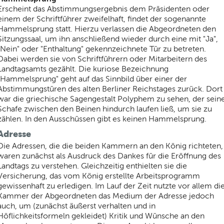
Erscheint das Abstimmungsergebnis dem Präsidenten oder
einem der Schriftführer zweifelhaft, findet der sogenannte
Hammelsprung statt. Hierzu verlassen die Abgeordneten den
Sitzungssaal, um ihn anschließend wieder durch eine mit "Ja",
"Nein" oder "Enthaltung" gekennzeichnete Tür zu betreten.
Dabei werden sie von Schriftführern oder Mitarbeitern des
Landtagsamts gezählt. Die kuriose Bezeichnung
"Hammelsprung" geht auf das Sinnbild über einer der
Abstimmungstüren des alten Berliner Reichstages zurück. Dort
war die griechische Sagengestalt Polyphem zu sehen, der sein
Schafe zwischen den Beinen hindurch laufen ließ, um sie zu
zählen. In den Ausschüssen gibt es keinen Hammelsprung.
Adresse
Die Adressen, die die beiden Kammern an den König richteten,
waren zunächst als Ausdruck des Dankes für die Eröffnung des
Landtags zu verstehen. Gleichzeitig enthielten sie die
Versicherung, das vom König erstellte Arbeitsprogramm
gewissenhaft zu erledigen. Im Lauf der Zeit nutzte vor allem di
Kammer der Abgeordneten das Medium der Adresse jedoch
auch, um (zunächst äußerst verhalten und in
Höflichkeitsformeln gekleidet) Kritik und Wünsche an den