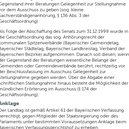
Gegenstand ihrer Beratungen Gelegenheit zur Stellungnahme
vor dem Ausschuss zu geben (sog. kleine
Sachverständigenanhörung, § 136 Abs. 3 der
Geschäftsordnung).
Als Folge der Abschaffung des Senats zum 31.12.1999 wurde in
die Geschäftsordnung das sog. Anhörungsrecht der
kommunalen Spitzenverbände (Bayerischer Gemeindetag,
Bayerischer Städtetag, Bayerischer Landkreistag, Verband der
Bayerischen Bezirke) aufgenommen. Danach soll diesen, wenn
der Gegenstand der Beratungen wesentliche Belange der
Gemeinden oder Gemeindeverbände berührt, rechtzeitig vor
der Beschlussfassung im Ausschuss Gelegenheit zur
Stellungnahme gegeben werden. Über die Abgabe einer
schriftlichen Stellungnahme hinaus besteht die Möglichkeit der
mündlichen Erörterung im Ausschuss (§ 174 der
Geschäftsordnung).
Anklage
Der Landtag ist gemäß Artikel 61 der Bayerischen Verfassung
berechtigt, gegen Mitglieder der Staatsregierung oder des
Parlaments unter bestimmten Voraussetzungen Anklage beim
Bayerischen Verfassungsgerichtshof zu erheben.