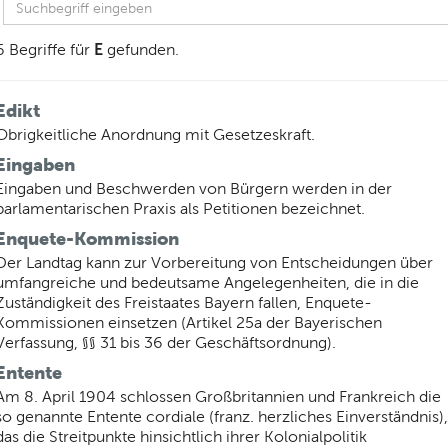
E
6 Begriffe für
gefunden.
Edikt
Obrigkeitliche Anordnung mit Gesetzeskraft.
Eingaben
Eingaben und Beschwerden von Bürgern werden in der
parlamentarischen Praxis als Petitionen bezeichnet.
Enquete-Kommission
Der Landtag kann zur Vorbereitung von Entscheidungen über
umfangreiche und bedeutsame Angelegenheiten, die in die
Zuständigkeit des Freistaates Bayern fallen, Enquete-
Kommissionen einsetzen (Artikel 25a der Bayerischen
Verfassung, §§ 31 bis 36 der Geschäftsordnung).
Entente
Am 8. April 1904 schlossen Großbritannien und Frankreich die
so genannte Entente cordiale (franz. herzliches Einverständnis),
das die Streitpunkte hinsichtlich ihrer Kolonialpolitik