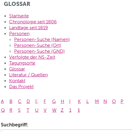
GLOSSAR
Startseite
Chronologie seit 1806
Landtage seit 1819
Personen
Personen-Suche (Namen)
Personen-Suche (Ort)
Personen-Suche (GND)
Verfolgte der NS-Zeit
Tagungsorte
Glossar
Literatur / Quellen
Kontakt
Das Projekt
A
B
C
D
E
F
G
H
I
K
L
M
N
O
P
Q
R
S
T
U
V
W
Z
1
§
Suchbegriff: