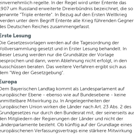
einvernehmlich regelte. In der Regel wird unter Entente das
1907 um Russland erweiterte Dreierbündnis bezeichnet, die so
genannte "Triple entente". In Bezug auf den Ersten Weltkrieg
werden unter dem Begriff Entente alle Krieg führenden Gegner
des Deutschen Reiches zusammengefasst.
Erste Lesung
Die Gesetzesvorlagen werden auf die Tagesordnung der
Vollversammlung gesetzt und in Erster Lesung behandelt. In
dieser Lesung werden nur die Grundsätze der Vorlage
besprochen und dann, wenn Ablehnung nicht erfolgt, in den
Ausschüssen beraten. Das weitere Verfahren ergibt sich aus
dem "Weg der Gesetzgebung".
Europa
Dem Bayerischen Landtag kommt als Landesparlament auf
europäischer Ebene - ebenso wie auf Bundesebene - keine
unmittelbare Mitwirkung zu. In Angelegenheiten der
Europäischen Union wirken die Länder nach Art. 23 Abs. 2 des
Grundgesetzes nur durch den Bundesrat mit, der seinerseits au
den Mitgliedern der Regierungen der Länder und nicht der
Länderparlamente besteht. Ob künftig auf der Grundlage eines
europäischenen Verfassungsvertrags eine stärkere Mitwirkung