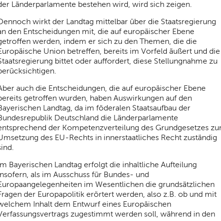
der Länderparlamente bestehen wird, wird sich zeigen.
Dennoch wirkt der Landtag mittelbar über die Staatsregierung
an den Entscheidungen mit, die auf europäischer Ebene
getroffen werden, indem er sich zu den Themen, die die
Europäische Union betreffen, bereits im Vorfeld äußert und die
Staatsregierung bittet oder auffordert, diese Stellungnahme zu
berücksichtigen.
Aber auch die Entscheidungen, die auf europäischer Ebene
bereits getroffen wurden, haben Auswirkungen auf den
Bayerischen Landtag, da im föderalen Staatsaufbau der
Bundesrepublik Deutschland die Länderparlamente
entsprechend der Kompetenzverteilung des Grundgesetzes zu
Umsetzung des EU-Rechts in innerstaatliches Recht zuständig
sind.
Im Bayerischen Landtag erfolgt die inhaltliche Aufteilung
insofern, als im Ausschuss für Bundes- und
Europaangelegenheiten im Wesentlichen die grundsätzlichen
Fragen der Europapolitik erörtert werden, also z.B. ob und mit
welchem Inhalt dem Entwurf eines Europäischen
Verfassungsvertrags zugestimmt werden soll, während in den