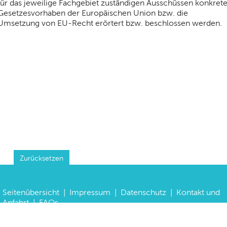
für das jeweilige Fachgebiet zuständigen Ausschüssen konkret
Gesetzesvorhaben der Europäischen Union bzw. die
Umsetzung von EU-Recht erörtert bzw. beschlossen werden.
Zurücksetzen
Seitenübersicht
|
Impressum
|
Datenschutz
|
Kontakt und
Anfahrt
|
FAQs