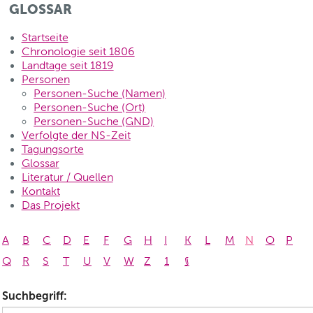
GLOSSAR
Startseite
Chronologie seit 1806
Landtage seit 1819
Personen
Personen-Suche (Namen)
Personen-Suche (Ort)
Personen-Suche (GND)
Verfolgte der NS-Zeit
Tagungsorte
Glossar
Literatur / Quellen
Kontakt
Das Projekt
A
B
C
D
E
F
G
H
I
K
L
M
N
O
P
Q
R
S
T
U
V
W
Z
1
§
Suchbegriff: