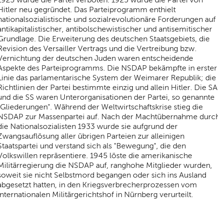
Hitler neu gegründet. Das Parteiprogramm enthielt
nationalsozialistische und sozialrevolutionäre Forderungen auf
antikapitalistischer, antibolschewistischer und antisemitischer
Grundlage. Die Erweiterung des deutschen Staatsgebiets, die
Revision des Versailler Vertrags und die Vertreibung bzw.
Vernichtung der deutschen Juden waren entscheidende
Aspekte des Parteiprogramms. Die NSDAP bekämpfte in erster
Linie das parlamentarische System der Weimarer Republik; die
Richtlinien der Partei bestimmte einzig und allein Hitler. Die SA
und die SS waren Unterorganisationen der Partei, so genannte
"Gliederungen". Während der Weltwirtschaftskrise stieg die
NSDAP zur Massenpartei auf. Nach der Machtübernahme durc
die Nationalsozialisten 1933 wurde sie aufgrund der
Zwangsauflösung aller übrigen Parteien zur alleinigen
Staatspartei und verstand sich als "Bewegung", die den
Volkswillen repräsentiere. 1945 löste die amerikanische
Militärregierung die NSDAP auf, ranghohe Mitglieder wurden,
soweit sie nicht Selbstmord begangen oder sich ins Ausland
abgesetzt hatten, in den Kriegsverbrecherprozessen vom
Internationalen Militärgerichtshof in Nürnberg verurteilt.