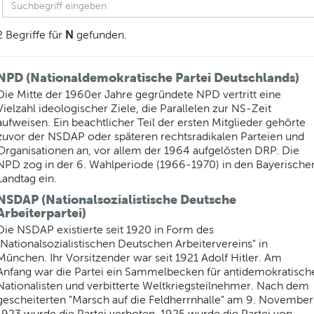
N
2 Begriffe für
gefunden.
NPD (Nationaldemokratische Partei Deutschlands)
Die Mitte der 1960er Jahre gegründete NPD vertritt eine
Vielzahl ideologischer Ziele, die Parallelen zur NS-Zeit
aufweisen. Ein beachtlicher Teil der ersten Mitglieder gehörte
zuvor der NSDAP oder späteren rechtsradikalen Parteien und
Organisationen an, vor allem der 1964 aufgelösten DRP. Die
NPD zog in der 6. Wahlperiode (1966-1970) in den Bayerische
Landtag ein.
NSDAP (Nationalsozialistische Deutsche
Arbeiterpartei)
Die NSDAP existierte seit 1920 in Form des
"Nationalsozialistischen Deutschen Arbeitervereins" in
München. Ihr Vorsitzender war seit 1921 Adolf Hitler. Am
Anfang war die Partei ein Sammelbecken für antidemokratisch
Nationalisten und verbitterte Weltkriegsteilnehmer. Nach dem
gescheiterten "Marsch auf die Feldherrnhalle" am 9. November
1923 wurde die Partei verboten. 1925 wurde die Partei von