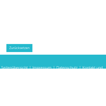
Zurücksetzen
Seitenübersicht
|
Impressum
|
Datenschutz
|
Kontakt und
Anfahrt
|
FAQs
©
Haus der Bayerischen Geschichte