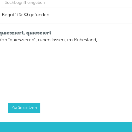
Q
1 Begriff für
gefunden.
quiesziert, quiesciert
Von "quieszieren", ruhen lassen; im Ruhestand;
Zurücksetzen