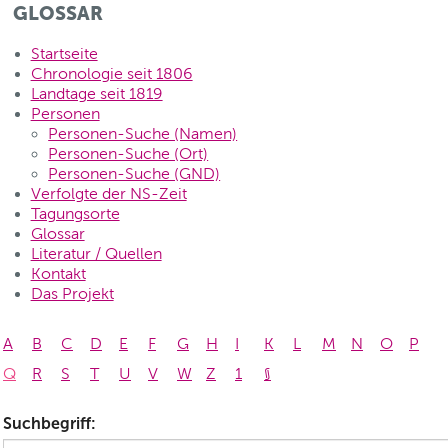
GLOSSAR
Startseite
Chronologie seit 1806
Landtage seit 1819
Personen
Personen-Suche (Namen)
Personen-Suche (Ort)
Personen-Suche (GND)
Verfolgte der NS-Zeit
Tagungsorte
Glossar
Literatur / Quellen
Kontakt
Das Projekt
A
B
C
D
E
F
G
H
I
K
L
M
N
O
P
Q
R
S
T
U
V
W
Z
1
§
Suchbegriff: