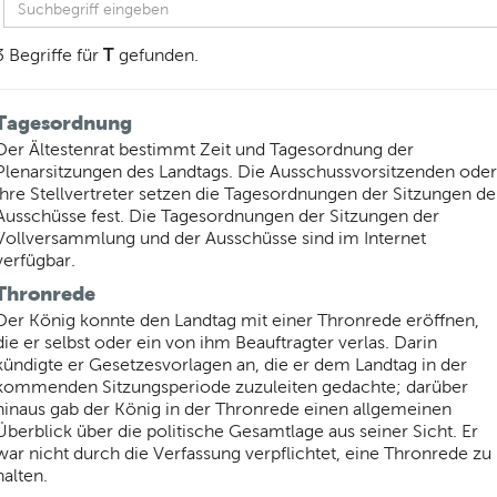
T
3 Begriffe für
gefunden.
Tagesordnung
Der Ältestenrat bestimmt Zeit und Tagesordnung der
Plenarsitzungen des Landtags. Die Ausschussvorsitzenden oder
ihre Stellvertreter setzen die Tagesordnungen der Sitzungen de
Ausschüsse fest. Die Tagesordnungen der Sitzungen der
Vollversammlung und der Ausschüsse sind im Internet
verfügbar.
Thronrede
Der König konnte den Landtag mit einer Thronrede eröffnen,
die er selbst oder ein von ihm Beauftragter verlas. Darin
kündigte er Gesetzesvorlagen an, die er dem Landtag in der
kommenden Sitzungsperiode zuzuleiten gedachte; darüber
hinaus gab der König in der Thronrede einen allgemeinen
Überblick über die politische Gesamtlage aus seiner Sicht. Er
war nicht durch die Verfassung verpflichtet, eine Thronrede zu
halten.