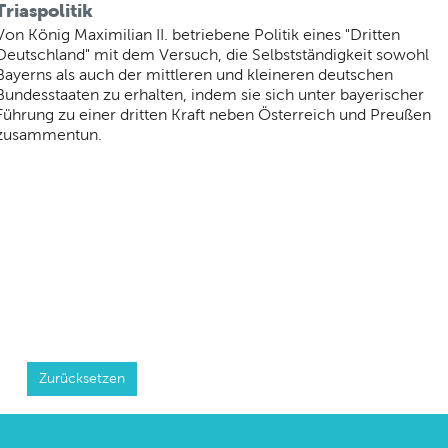
Triaspolitik
Von König Maximilian II. betriebene Politik eines "Dritten
Deutschland" mit dem Versuch, die Selbstständigkeit sowohl
Bayerns als auch der mittleren und kleineren deutschen
Bundesstaaten zu erhalten, indem sie sich unter bayerischer
Führung zu einer dritten Kraft neben Österreich und Preußen
zusammentun.
Zurücksetzen