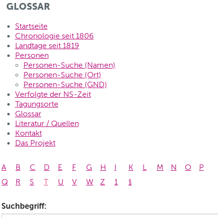
GLOSSAR
Startseite
Chronologie seit 1806
Landtage seit 1819
Personen
Personen-Suche (Namen)
Personen-Suche (Ort)
Personen-Suche (GND)
Verfolgte der NS-Zeit
Tagungsorte
Glossar
Literatur / Quellen
Kontakt
Das Projekt
A
B
C
D
E
F
G
H
I
K
L
M
N
O
P
Q
R
S
T
U
V
W
Z
1
§
Suchbegriff: