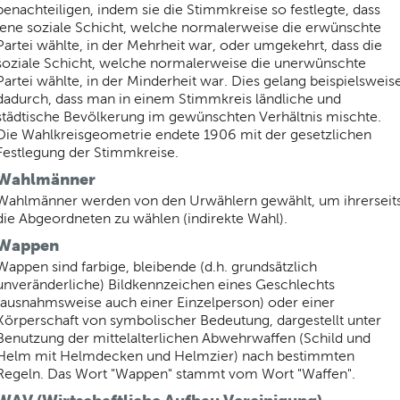
benachteiligen, indem sie die Stimmkreise so festlegte, dass
jene soziale Schicht, welche normalerweise die erwünschte
Partei wählte, in der Mehrheit war, oder umgekehrt, dass die
soziale Schicht, welche normalerweise die unerwünschte
Partei wählte, in der Minderheit war. Dies gelang beispielsweis
dadurch, dass man in einem Stimmkreis ländliche und
städtische Bevölkerung im gewünschten Verhältnis mischte.
Die Wahlkreisgeometrie endete 1906 mit der gesetzlichen
Festlegung der Stimmkreise.
Wahlmänner
Wahlmänner werden von den Urwählern gewählt, um ihrerseit
die Abgeordneten zu wählen (indirekte Wahl).
Wappen
Wappen sind farbige, bleibende (d.h. grundsätzlich
unveränderliche) Bildkennzeichen eines Geschlechts
(ausnahmsweise auch einer Einzelperson) oder einer
Körperschaft von symbolischer Bedeutung, dargestellt unter
Benutzung der mittelalterlichen Abwehrwaffen (Schild und
Helm mit Helmdecken und Helmzier) nach bestimmten
Regeln. Das Wort "Wappen" stammt vom Wort "Waffen".