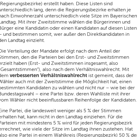
(Regierungsbezirke) erstellt haben. Diese Listen sind
unterschiedlich lang, denn die Regierungsbezirke erhalten je
nach Einwohnerzahl unterschiedlich viele Sitze im Bayerischen
Landtag. Mit ihrer Zweitstimme wählen die Bürgerinnen und
Bürger eine Kandidatin oder einen Kandidaten auf diesen Listen
– und bestimmen somit, wer außer den Direktkandidaten in
den Landtag einzieht.
Die Verteilung der Mandate erfolgt nach dem Anteil der
Stimmen, den die Parteien bei den Erst- und Zweitstimmen
erzielt haben (Erst- und Zweitstimmen insgesamt, also
„Gesamtstimmen“), also nach dem Verhältniswahlrecht. Mit
verbesserten Verhältniswahlrecht
dem
ist gemeint, dass der
Wähler auch mit der Zweitstimme die Möglichkeit hat, einen
bestimmten Kandidaten zu wählen und nicht nur – wie bei der
Bundestagswahl – eine Partei bzw. deren Wahlliste mit ihrer
vom Wähler nicht beeinflussbaren Reihenfolge der Kandidaten.
Eine Partei, die landesweit weniger als 5 % der Stimmen
erhalten hat, kann nicht in den Landtag einziehen. Für die
Parteien mit mindestens 5 % wird für jeden Regierungsbezirk
errechnet, wie viele der Sitze im Landtag ihnen zustehen. Hat
also eine Partei in einem Wahlkreis (Regierungsbezirk) 50 % de