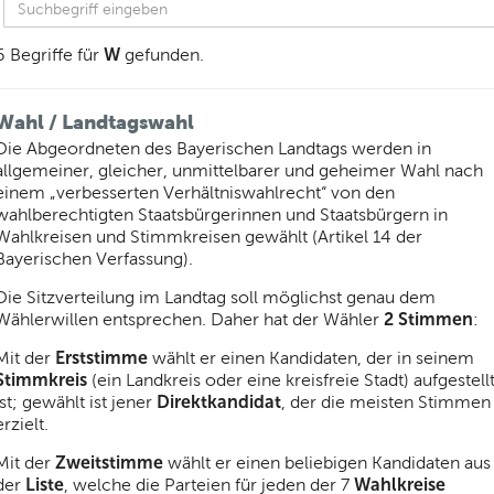
W
6 Begriffe für
gefunden.
Wahl / Landtagswahl
Die Abgeordneten des Bayerischen Landtags werden in
allgemeiner, gleicher, unmittelbarer und geheimer Wahl nach
einem „verbesserten Verhältniswahlrecht“ von den
wahlberechtigten Staatsbürgerinnen und Staatsbürgern in
Wahlkreisen und Stimmkreisen gewählt (Artikel 14 der
Bayerischen Verfassung).
Die Sitzverteilung im Landtag soll möglichst genau dem
2 Stimmen
Wählerwillen entsprechen. Daher hat der Wähler
:
Erststimme
Mit der
wählt er einen Kandidaten, der in seinem
Stimmkreis
(ein Landkreis oder eine kreisfreie Stadt) aufgestell
Direktkandidat
ist; gewählt ist jener
, der die meisten Stimmen
erzielt.
Zweitstimme
Mit der
wählt er einen beliebigen Kandidaten aus
Liste
Wahlkreise
der
, welche die Parteien für jeden der 7