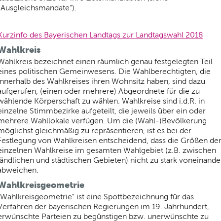
„Ausgleichsmandate“).
Kurzinfo des Bayerischen Landtags zur Landtagswahl 2018
Wahlkreis
Wahlkreis bezeichnet einen räumlich genau festgelegten Teil
eines politischen Gemeinwesens. Die Wahlberechtigten, die
innerhalb des Wahlkreises ihren Wohnsitz haben, sind dazu
aufgerufen, (einen oder mehrere) Abgeordnete für die zu
wählende Körperschaft zu wählen. Wahlkreise sind i.d.R. in
einzelne Stimmbezirke aufgeteilt, die jeweils über ein oder
mehrere Wahllokale verfügen. Um die (Wahl-)Bevölkerung
möglichst gleichmäßig zu repräsentieren, ist es bei der
Festlegung von Wahlkreisen entscheidend, dass die Größen de
einzelnen Wahlkreise im gesamten Wahlgebiet (z.B. zwischen
ländlichen und städtischen Gebieten) nicht zu stark voneinande
abweichen.
Wahlkreisgeometrie
"Wahlkreisgeometrie" ist eine Spottbezeichnung für das
Verfahren der bayerischen Regierungen im 19. Jahrhundert,
erwünschte Parteien zu begünstigen bzw. unerwünschte zu