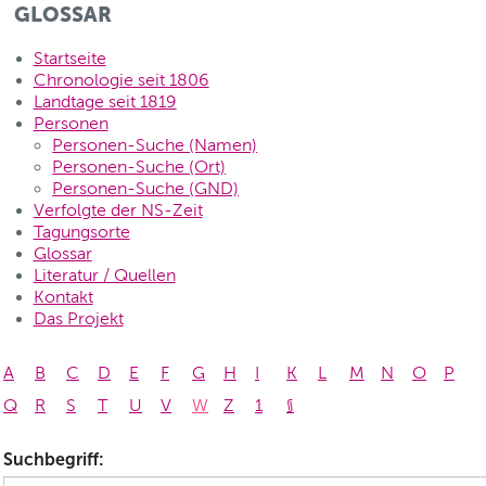
GLOSSAR
Startseite
Chronologie seit 1806
Landtage seit 1819
Personen
Personen-Suche (Namen)
Personen-Suche (Ort)
Personen-Suche (GND)
Verfolgte der NS-Zeit
Tagungsorte
Glossar
Literatur / Quellen
Kontakt
Das Projekt
A
B
C
D
E
F
G
H
I
K
L
M
N
O
P
Q
R
S
T
U
V
W
Z
1
§
Suchbegriff: