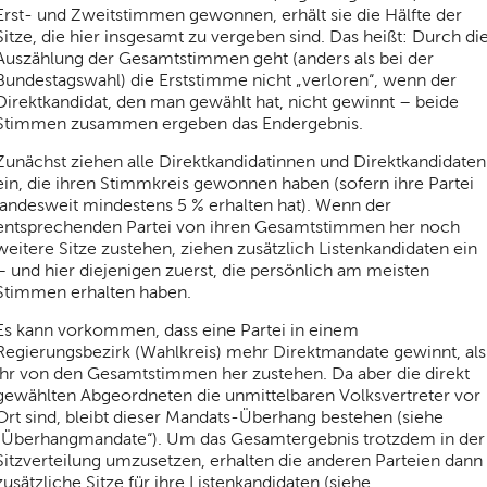
Erst- und Zweitstimmen gewonnen, erhält sie die Hälfte der
Sitze, die hier insgesamt zu vergeben sind. Das heißt: Durch di
Auszählung der Gesamtstimmen geht (anders als bei der
Bundestagswahl) die Erststimme nicht „verloren“, wenn der
Direktkandidat, den man gewählt hat, nicht gewinnt – beide
Stimmen zusammen ergeben das Endergebnis.
Zunächst ziehen alle Direktkandidatinnen und Direktkandidaten
ein, die ihren Stimmkreis gewonnen haben (sofern ihre Partei
landesweit mindestens 5 % erhalten hat). Wenn der
entsprechenden Partei von ihren Gesamtstimmen her noch
weitere Sitze zustehen, ziehen zusätzlich Listenkandidaten ein
– und hier diejenigen zuerst, die persönlich am meisten
Stimmen erhalten haben.
Es kann vorkommen, dass eine Partei in einem
Regierungsbezirk (Wahlkreis) mehr Direktmandate gewinnt, als
ihr von den Gesamtstimmen her zustehen. Da aber die direkt
gewählten Abgeordneten die unmittelbaren Volksvertreter vor
Ort sind, bleibt dieser Mandats-Überhang bestehen (siehe
„Überhangmandate“). Um das Gesamtergebnis trotzdem in der
Sitzverteilung umzusetzen, erhalten die anderen Parteien dann
zusätzliche Sitze für ihre Listenkandidaten (siehe