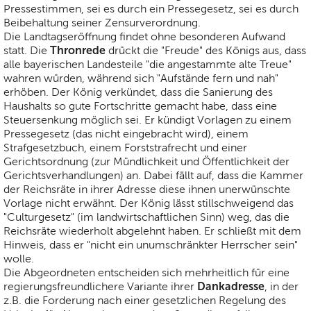
Pressestimmen, sei es durch ein Pressegesetz, sei es durch
Beibehaltung seiner Zensurverordnung.
Die Landtagseröffnung findet ohne besonderen Aufwand
Thronrede
statt. Die
drückt die "Freude" des Königs aus, dass
alle bayerischen Landesteile "die angestammte alte Treue"
wahren würden, während sich "Aufstände fern und nah"
erhöben. Der König verkündet, dass die Sanierung des
Haushalts so gute Fortschritte gemacht habe, dass eine
Steuersenkung möglich sei. Er kündigt Vorlagen zu einem
Pressegesetz (das nicht eingebracht wird), einem
Strafgesetzbuch, einem Forststrafrecht und einer
Gerichtsordnung (zur Mündlichkeit und Öffentlichkeit der
Gerichtsverhandlungen) an. Dabei fällt auf, dass die Kammer
der Reichsräte in ihrer Adresse diese ihnen unerwünschte
Vorlage nicht erwähnt. Der König lässt stillschweigend das
"Culturgesetz" (im landwirtschaftlichen Sinn) weg, das die
Reichsräte wiederholt abgelehnt haben. Er schließt mit dem
Hinweis, dass er "nicht ein unumschränkter Herrscher sein"
wolle.
Die Abgeordneten entscheiden sich mehrheitlich für eine
Dankadresse
regierungsfreundlichere Variante ihrer
, in der
z.B. die Forderung nach einer gesetzlichen Regelung des