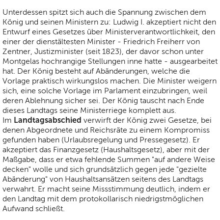
Unterdessen spitzt sich auch die Spannung zwischen dem
König und seinen Ministern zu: Ludwig I. akzeptiert nicht den
Entwurf eines Gesetzes über Ministerverantwortlichkeit, den
einer der dienstältesten Minister - Friedrich Freiherr von
Zentner, Justizminister (seit 1823), der davor schon unter
Montgelas hochrangige Stellungen inne hatte - ausgearbeitet
hat. Der König besteht auf Abänderungen, welche die
Vorlage praktisch wirkungslos machen. Die Minister weigern
sich, eine solche Vorlage im Parlament einzubringen, weil
deren Ablehnung sicher sei. Der König tauscht nach Ende
dieses Landtags seine Ministerriege komplett aus.
Landtagsabschied
Im
verwirft der König zwei Gesetze, bei
denen Abgeordnete und Reichsräte zu einem Kompromiss
gefunden haben (Urlaubsregelung und Pressegesetz). Er
akzeptiert das Finanzgesetz (Haushaltsgesetz), aber mit der
Maßgabe, dass er etwa fehlende Summen "auf andere Weise
decken" wolle und sich grundsätzlich gegen jede "gezielte
Abänderung" von Haushaltsansätzen seitens des Landtags
verwahrt. Er macht seine Missstimmung deutlich, indem er
den Landtag mit dem protokollarisch niedrigstmöglichen
Aufwand schließt.