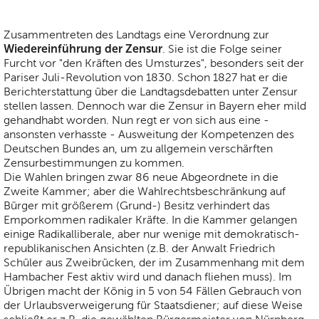
Zusammentreten des Landtags eine Verordnung zur
Wiedereinführung der Zensur
. Sie ist die Folge seiner
Furcht vor "den Kräften des Umsturzes", besonders seit der
Pariser Juli-Revolution von 1830. Schon 1827 hat er die
Berichterstattung über die Landtagsdebatten unter Zensur
stellen lassen. Dennoch war die Zensur in Bayern eher mild
gehandhabt worden. Nun regt er von sich aus eine -
ansonsten verhasste - Ausweitung der Kompetenzen des
Deutschen Bundes an, um zu allgemein verschärften
Zensurbestimmungen zu kommen.
Die Wahlen bringen zwar 86 neue Abgeordnete in die
Zweite Kammer; aber die Wahlrechtsbeschränkung auf
Bürger mit größerem (Grund-) Besitz verhindert das
Emporkommen radikaler Kräfte. In die Kammer gelangen
einige Radikalliberale, aber nur wenige mit demokratisch-
republikanischen Ansichten (z.B. der Anwalt Friedrich
Schüler aus Zweibrücken, der im Zusammenhang mit dem
Hambacher Fest aktiv wird und danach fliehen muss). Im
Übrigen macht der König in 5 von 54 Fällen Gebrauch von
der Urlaubsverweigerung für Staatsdiener; auf diese Weise