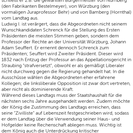
schließt er z.B. die gewählten Bürgermeister von Nürnberg
(den Fabrikanten Bestelmeyer), von Würzburg (den
vormaligen Juraprofessor Behr) und von Bamberg (Hornthal)
vom Landtag aus.
Ludwig I. ist verärgert, dass die Abgeordneten nicht seinem
Wunschkandidaten Schrenck für die Stellung des Ersten
Präsidenten die meisten Stimmen geben, sondern dem
Professor der Rechte an der Universität Würzburg, Johann
Adam Seuffert. Er ernennt dennoch Schrenck zum
Präsidenten; Seuffert wird Zweiter Präsident. Dieser wird
1832 nach Entzug der Professur an das Appellationsgericht in
Straubing "strafversetzt", obwohl er als gemäßigt Liberaler
nicht durchweg gegen die Regierung gehandelt hat. In die
Ausschüsse wählen die Abgeordneten eher erfahrene
Kollegen; die linksliberale Opposition ist zwar dort vertreten,
aber nicht als dominierende Kraft.
Während dieses Landtags muss der Staatshaushalt für die
nächsten sechs Jahre ausgehandelt werden. Zudem möchte
der König die Zustimmung des Landtags erreichen, dass
seine "Zivilliste" auf Lebenszeit festgeschrieben wird, sodass
er dem Landtag über die Verwendung seiner Haus- und
Hofgelder keine Rechenschaft ablegen muss. Wichtig ist
dem König auch die Unterdrückung kritischer