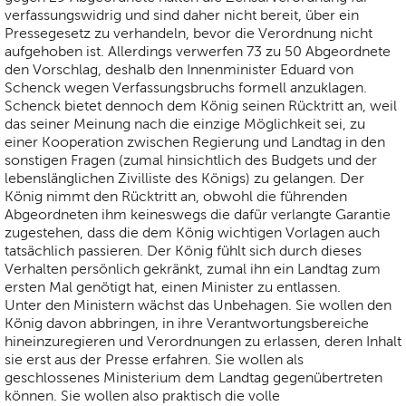
verfassungswidrig und sind daher nicht bereit, über ein
Pressegesetz zu verhandeln, bevor die Verordnung nicht
aufgehoben ist. Allerdings verwerfen 73 zu 50 Abgeordnete
den Vorschlag, deshalb den Innenminister Eduard von
Schenck wegen Verfassungsbruchs formell anzuklagen.
Schenck bietet dennoch dem König seinen Rücktritt an, weil
das seiner Meinung nach die einzige Möglichkeit sei, zu
einer Kooperation zwischen Regierung und Landtag in den
sonstigen Fragen (zumal hinsichtlich des Budgets und der
lebenslänglichen Zivilliste des Königs) zu gelangen. Der
König nimmt den Rücktritt an, obwohl die führenden
Abgeordneten ihm keineswegs die dafür verlangte Garantie
zugestehen, dass die dem König wichtigen Vorlagen auch
tatsächlich passieren. Der König fühlt sich durch dieses
Verhalten persönlich gekränkt, zumal ihn ein Landtag zum
ersten Mal genötigt hat, einen Minister zu entlassen.
Unter den Ministern wächst das Unbehagen. Sie wollen den
König davon abbringen, in ihre Verantwortungsbereiche
hineinzuregieren und Verordnungen zu erlassen, deren Inhalt
sie erst aus der Presse erfahren. Sie wollen als
geschlossenes Ministerium dem Landtag gegenübertreten
können. Sie wollen also praktisch die volle