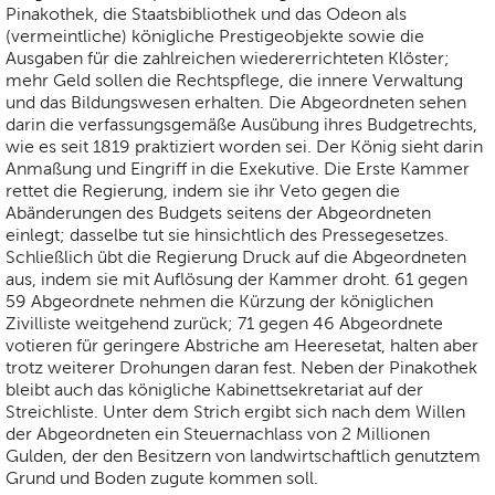
Pinakothek, die Staatsbibliothek und das Odeon als
(vermeintliche) königliche Prestigeobjekte sowie die
Ausgaben für die zahlreichen wiedererrichteten Klöster;
mehr Geld sollen die Rechtspflege, die innere Verwaltung
und das Bildungswesen erhalten. Die Abgeordneten sehen
darin die verfassungsgemäße Ausübung ihres Budgetrechts,
wie es seit 1819 praktiziert worden sei. Der König sieht darin
Anmaßung und Eingriff in die Exekutive. Die Erste Kammer
rettet die Regierung, indem sie ihr Veto gegen die
Abänderungen des Budgets seitens der Abgeordneten
einlegt; dasselbe tut sie hinsichtlich des Pressegesetzes.
Schließlich übt die Regierung Druck auf die Abgeordneten
aus, indem sie mit Auflösung der Kammer droht. 61 gegen
59 Abgeordnete nehmen die Kürzung der königlichen
Zivilliste weitgehend zurück; 71 gegen 46 Abgeordnete
votieren für geringere Abstriche am Heeresetat, halten aber
trotz weiterer Drohungen daran fest. Neben der Pinakothek
bleibt auch das königliche Kabinettsekretariat auf der
Streichliste. Unter dem Strich ergibt sich nach dem Willen
der Abgeordneten ein Steuernachlass von 2 Millionen
Gulden, der den Besitzern von landwirtschaftlich genutztem
Grund und Boden zugute kommen soll.