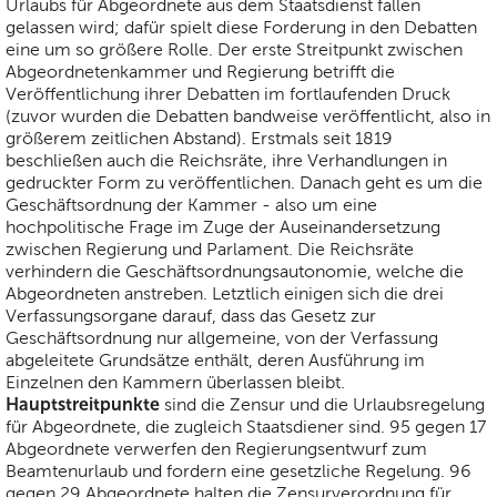
Urlaubs für Abgeordnete aus dem Staatsdienst fallen
gelassen wird; dafür spielt diese Forderung in den Debatten
eine um so größere Rolle. Der erste Streitpunkt zwischen
Abgeordnetenkammer und Regierung betrifft die
Veröffentlichung ihrer Debatten im fortlaufenden Druck
(zuvor wurden die Debatten bandweise veröffentlicht, also in
größerem zeitlichen Abstand). Erstmals seit 1819
beschließen auch die Reichsräte, ihre Verhandlungen in
gedruckter Form zu veröffentlichen. Danach geht es um die
Geschäftsordnung der Kammer - also um eine
hochpolitische Frage im Zuge der Auseinandersetzung
zwischen Regierung und Parlament. Die Reichsräte
verhindern die Geschäftsordnungsautonomie, welche die
Abgeordneten anstreben. Letztlich einigen sich die drei
Verfassungsorgane darauf, dass das Gesetz zur
Geschäftsordnung nur allgemeine, von der Verfassung
abgeleitete Grundsätze enthält, deren Ausführung im
Einzelnen den Kammern überlassen bleibt.
Hauptstreitpunkte
sind die Zensur und die Urlaubsregelung
für Abgeordnete, die zugleich Staatsdiener sind. 95 gegen 17
Abgeordnete verwerfen den Regierungsentwurf zum
Beamtenurlaub und fordern eine gesetzliche Regelung. 96
gegen 29 Abgeordnete halten die Zensurverordnung für