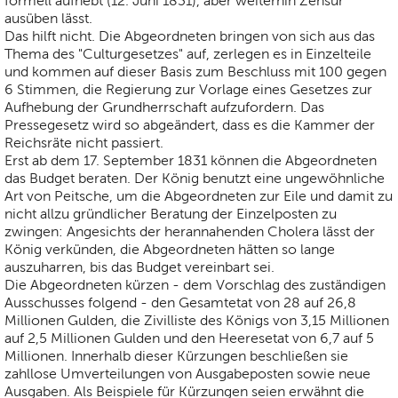
formell aufhebt (12. Juni 1831), aber weiterhin Zensur
ausüben lässt.
Das hilft nicht. Die Abgeordneten bringen von sich aus das
Thema des "Culturgesetzes" auf, zerlegen es in Einzelteile
und kommen auf dieser Basis zum Beschluss mit 100 gegen
6 Stimmen, die Regierung zur Vorlage eines Gesetzes zur
Aufhebung der Grundherrschaft aufzufordern. Das
Pressegesetz wird so abgeändert, dass es die Kammer der
Reichsräte nicht passiert.
Erst ab dem 17. September 1831 können die Abgeordneten
das Budget beraten. Der König benutzt eine ungewöhnliche
Art von Peitsche, um die Abgeordneten zur Eile und damit zu
nicht allzu gründlicher Beratung der Einzelposten zu
zwingen: Angesichts der herannahenden Cholera lässt der
König verkünden, die Abgeordneten hätten so lange
auszuharren, bis das Budget vereinbart sei.
Die Abgeordneten kürzen - dem Vorschlag des zuständigen
Ausschusses folgend - den Gesamtetat von 28 auf 26,8
Millionen Gulden, die Zivilliste des Königs von 3,15 Millionen
auf 2,5 Millionen Gulden und den Heeresetat von 6,7 auf 5
Millionen. Innerhalb dieser Kürzungen beschließen sie
zahllose Umverteilungen von Ausgabeposten sowie neue
Ausgaben. Als Beispiele für Kürzungen seien erwähnt die