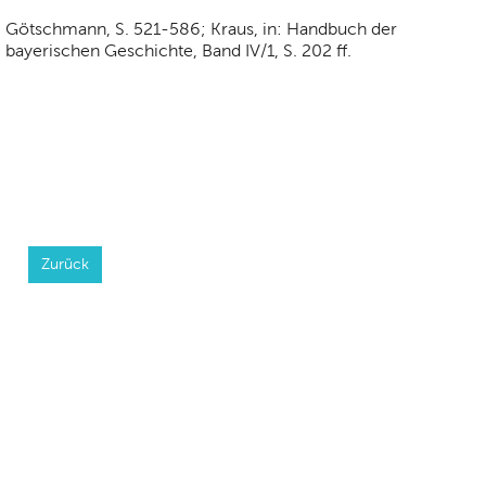
Götschmann, S. 521-586; Kraus, in: Handbuch der
bayerischen Geschichte, Band IV/1, S. 202 ff.
Zurück
Seitenübersicht
|
Impressum
|
Datenschutz
|
Kontakt und
Anfahrt
|
FAQs