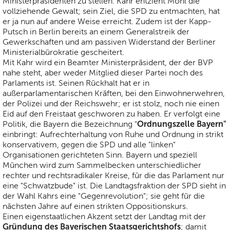
Ministerpräsidenten zu stellen. Kahr entzieht Möhl die
vollziehende Gewalt; sein Ziel, die SPD zu entmachten, hat
er ja nun auf andere Weise erreicht. Zudem ist der Kapp-
Putsch in Berlin bereits an einem Generalstreik der
Gewerkschaften und am passiven Widerstand der Berliner
Ministerialbürokratie gescheitert.
Mit Kahr wird ein Beamter Ministerpräsident, der der BVP
nahe steht, aber weder Mitglied dieser Partei noch des
Parlaments ist. Seinen Rückhalt hat er in
außerparlamentarischen Kräften, bei den Einwohnerwehren,
der Polizei und der Reichswehr; er ist stolz, noch nie einen
Eid auf den Freistaat geschworen zu haben. Er verfolgt eine
Ordnungszelle Bayern"
Politik, die Bayern die Bezeichnung "
einbringt: Aufrechterhaltung von Ruhe und Ordnung in strikt
konservativem, gegen die SPD und alle "linken"
Organisationen gerichteten Sinn. Bayern und speziell
München wird zum Sammelbecken unterschiedlicher
rechter und rechtsradikaler Kreise, für die das Parlament nur
eine "Schwatzbude" ist. Die Landtagsfraktion der SPD sieht in
der Wahl Kahrs eine "Gegenrevolution"; sie geht für die
nächsten Jahre auf einen strikten Oppositionskurs.
Einen eigenstaatlichen Akzent setzt der Landtag mit der
Gründung des Bayerischen Staatsgerichtshofs
; damit