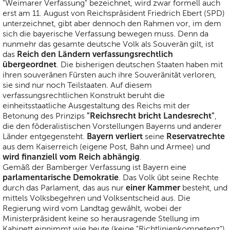
"Weimarer Verfassung" bezeichnet, wird zwar formell auch
erst am 11. August von Reichspräsident Friedrich Ebert (SPD)
unterzeichnet, gibt aber dennoch den Rahmen vor, im dem
sich die bayerische Verfassung bewegen muss. Denn da
nunmehr das gesamte deutsche Volk als Souverän gilt, ist
Reich den Ländern verfassungsrechtlich
das
übergeordnet
. Die bisherigen deutschen Staaten haben mit
ihren souveränen Fürsten auch ihre Souveränität verloren,
sie sind nur noch Teilstaaten. Auf diesem
verfassungsrechtlichen Konstrukt beruht die
einheitsstaatliche Ausgestaltung des Reichs mit der
"Reichsrecht bricht Landesrecht"
Betonung des Prinzips
,
die den föderalistischen Vorstellungen Bayerns und anderer
Bayern verliert
Reservatrechte
Länder entgegensteht.
seine
aus dem Kaiserreich (eigene Post, Bahn und Armee) und
wird finanziell vom Reich abhängig
.
Gemäß der Bamberger Verfassung ist Bayern eine
parlamentarische Demokratie
. Das Volk übt seine Rechte
einer Kammer
durch das Parlament, das aus nur
besteht, und
mittels Volksbegehren und Volksentscheid aus. Die
Regierung wird vom Landtag gewählt, wobei der
Ministerpräsident keine so herausragende Stellung im
Kabinett einnimmt wie heute (keine "Richtlinienkompetenz").