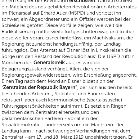
erschossen.
einem Gegner der Revolution
Danach schießt
ein Mitglied des neu gebildeten Revolutionären Arbeiterrates
im Plenarsaal auf Erhard Auer (MSPD) und verletzt ihn
schwer; ein Abgeordneter und ein Offizier werden bei der
Schießerei getötet. Diese Vorfälle zeigen, wie weit die
Radikalisierung mittlerweile fortgeschritten war, und treiben
diese weiter voran. Eisner hinterlässt ein Machtvakuum, die
Regierung ist zunächst handlungsunfähig, der Landtag
führungslos. Das Attentat auf Eisner löst in Linkskreisen die
Sorge um den Bestand der Revolution aus: Die USPD ruft in
Generalstreik
München den
aus; es wird der
Belagerungszustand verhängt. Allen, die sich der
Regierungsgewalt widersetzen, wird Erschießung angedroht.
Einen Tag nach dem Mord an Eisner bildet sich der
Zentralrat der Republik Bayern"
"
, der sich aus den bereits
bestehenden Arbeiter-, Soldaten- und Bauernräten
rekrutiert, aber auch kommunistische (spartakistische)
Führungspersönlichkeiten aufnimmt. Es setzt ein Ringen
zwischen dem Zentralrat einerseits und den
parlamentarischen Parteien - vor allem der
Sozialdemokratie - andererseits um die Macht ein. Der
Landtag kann - nach schwierigen Verhandlungen mit dem
Zentralrat - am 17. und 18. März 1919 ungehindert tagen. Er