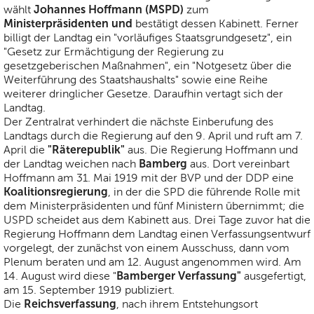
Johannes Hoffmann (MSPD)
wählt
zum
Ministerpräsidenten und
bestätigt dessen Kabinett. Ferner
billigt der Landtag ein "vorläufiges Staatsgrundgesetz", ein
"Gesetz zur Ermächtigung der Regierung zu
gesetzgeberischen Maßnahmen", ein "Notgesetz über die
Weiterführung des Staatshaushalts" sowie eine Reihe
weiterer dringlicher Gesetze. Daraufhin vertagt sich der
Landtag.
Der Zentralrat verhindert die nächste Einberufung des
Landtags durch die Regierung auf den 9. April und ruft am 7.
"Räterepublik"
April die
aus. Die Regierung Hoffmann und
Bamberg
der Landtag weichen nach
aus. Dort vereinbart
Hoffmann am 31. Mai 1919 mit der BVP und der DDP eine
Koalitionsregierung
, in der die SPD die führende Rolle mit
dem Ministerpräsidenten und fünf Ministern übernimmt; die
USPD scheidet aus dem Kabinett aus. Drei Tage zuvor hat die
Regierung Hoffmann dem Landtag einen Verfassungsentwurf
vorgelegt, der zunächst von einem Ausschuss, dann vom
Plenum beraten und am 12. August angenommen wird. Am
Bamberger Verfassung"
14. August wird diese "
ausgefertigt,
am 15. September 1919 publiziert.
Reichsverfassung
Die
, nach ihrem Entstehungsort