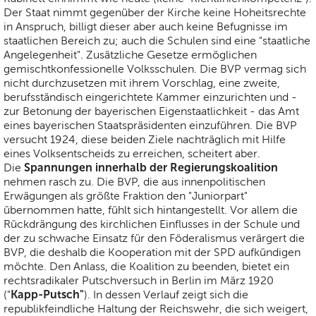
Der Staat nimmt gegenüber der Kirche keine Hoheitsrechte
in Anspruch, billigt dieser aber auch keine Befugnisse im
staatlichen Bereich zu; auch die Schulen sind eine "staatliche
Angelegenheit". Zusätzliche Gesetze ermöglichen
gemischtkonfessionelle Volksschulen. Die BVP vermag sich
nicht durchzusetzen mit ihrem Vorschlag, eine zweite,
berufsständisch eingerichtete Kammer einzurichten und -
zur Betonung der bayerischen Eigenstaatlichkeit - das Amt
eines bayerischen Staatspräsidenten einzuführen. Die BVP
versucht 1924, diese beiden Ziele nachträglich mit Hilfe
eines Volksentscheids zu erreichen, scheitert aber.
Spannungen innerhalb der Regierungskoalition
Die
nehmen rasch zu. Die BVP, die aus innenpolitischen
Erwägungen als größte Fraktion den "Juniorpart"
übernommen hatte, fühlt sich hintangestellt. Vor allem die
Rückdrängung des kirchlichen Einflusses in der Schule und
der zu schwache Einsatz für den Föderalismus verärgert die
BVP, die deshalb die Kooperation mit der SPD aufkündigen
möchte. Den Anlass, die Koalition zu beenden, bietet ein
rechtsradikaler Putschversuch in Berlin im März 1920
Kapp-Putsch"
("
). In dessen Verlauf zeigt sich die
republikfeindliche Haltung der Reichswehr, die sich weigert,