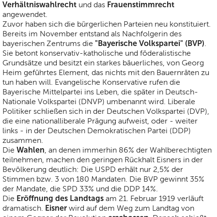
Verhältniswahlrecht
Frauenstimmrecht
und das
angewendet.
Zuvor haben sich die bürgerlichen Parteien neu konstituiert.
Bereits im November entstand als Nachfolgerin des
"Bayerische Volkspartei" (BVP)
bayerischen Zentrums die
.
Sie betont konservativ-katholische und föderalistische
Grundsätze und besitzt ein starkes bäuerliches, von Georg
Heim geführtes Element, das nichts mit den Bauernräten zu
tun haben will. Evangelische Konservative rufen die
Bayerische Mittelpartei ins Leben, die später in Deutsch-
Nationale Volkspartei (DNVP) umbenannt wird. Liberale
Politiker schließen sich in der Deutschen Volkspartei (DVP),
die eine nationalliberale Prägung aufweist, oder - weiter
links - in der Deutschen Demokratischen Partei (DDP)
zusammen.
Wahlen
Die
, an denen immerhin 86% der Wahlberechtigten
teilnehmen, machen den geringen Rückhalt Eisners in der
Bevölkerung deutlich: Die USPD erhält nur 2,5% der
Stimmen bzw. 3 von 180 Mandaten. Die BVP gewinnt 35%
der Mandate, die SPD 33% und die DDP 14%.
Eröffnung des Landtags
Die
am 21. Februar 1919 verläuft
Eisner
dramatisch.
wird auf dem Weg zum Landtag von