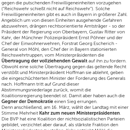
gegen die putschenden Freiwilligeneinheiten vorzugehen
("Reichswehr schießt nicht auf Reichswehr"). Solche
Freiwilligeneinheiten gibt es auch in Bayern in größerer Zahl.
Angeblich um von diesen Einheiten ausgehende Gefahren
abzuwehren, drängen rechtsorientierte Amtsträger - so der
Präsident der Regierung von Oberbayern, Gustav Ritter von
Kahr, der Münchner Polizeipräsident Ernst Pöhner und der
Chef der Einwohnerwehren, Forstrat Georg Escherich -
General von Möhl, den Chef der in Bayern stationierten
Reichswehrtruppen, vom Ministerpräsidenten die
Übertragung der vollziehenden Gewalt
auf ihn zu fordern.
Obwohl eine solche Übertragung gegen das geltende Recht
verstößt und Ministerpräsident Hoffman sie ablehnt, geben
die eingeschüchterten Minister der Forderung des Generals
nach. Hoffmann tritt auf Grund dieser
Abstimmungsniederlage zurück, womit die
Koalitionsregierung beendet ist. Damit aber haben auch die
Gegner der Demokratie
einen Sieg errungen.
Denn anschließend, am 16. März, wählt der Landtag mit einer
Kahr zum neuen Ministerpräsidenten
Stimme Mehrheit
.
Die BVP hat eine Koalition der nichtsozialistischen Parteien
gebildet, verzichtet aber darauf, als stärkste Fraktion den