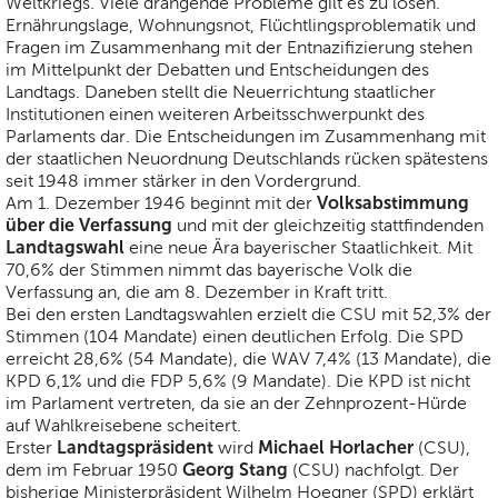
Weltkriegs. Viele drängende Probleme gilt es zu lösen.
Ernährungslage, Wohnungsnot, Flüchtlingsproblematik und
Fragen im Zusammenhang mit der Entnazifizierung stehen
im Mittelpunkt der Debatten und Entscheidungen des
Landtags. Daneben stellt die Neuerrichtung staatlicher
Institutionen einen weiteren Arbeitsschwerpunkt des
Parlaments dar. Die Entscheidungen im Zusammenhang mit
der staatlichen Neuordnung Deutschlands rücken spätestens
seit 1948 immer stärker in den Vordergrund.
Volksabstimmung
Am 1. Dezember 1946 beginnt mit der
über die Verfassung
und mit der gleichzeitig stattfindenden
Landtagswahl
eine neue Ära bayerischer Staatlichkeit. Mit
70,6% der Stimmen nimmt das bayerische Volk die
Verfassung an, die am 8. Dezember in Kraft tritt.
Bei den ersten Landtagswahlen erzielt die CSU mit 52,3% der
Stimmen (104 Mandate) einen deutlichen Erfolg. Die SPD
erreicht 28,6% (54 Mandate), die WAV 7,4% (13 Mandate), die
KPD 6,1% und die FDP 5,6% (9 Mandate). Die KPD ist nicht
im Parlament vertreten, da sie an der Zehnprozent-Hürde
auf Wahlkreisebene scheitert.
Landtagspräsident
Michael Horlacher
Erster
wird
(CSU),
Georg Stang
dem im Februar 1950
(CSU) nachfolgt. Der
bisherige Ministerpräsident Wilhelm Hoegner (SPD) erklärt