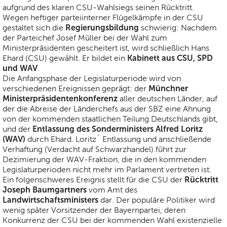
aufgrund des klaren CSU-Wahlsiegs seinen Rücktritt.
Wegen heftiger parteiinterner Flügelkämpfe in der CSU
Regierungsbildung
gestaltet sich die
schwierig: Nachdem
der Parteichef Josef Müller bei der Wahl zum
Ministerpräsidenten gescheitert ist, wird schließlich Hans
Kabinett aus CSU, SPD
Ehard (CSU) gewählt. Er bildet ein
und WAV
.
Die Anfangsphase der Legislaturperiode wird von
Münchner
verschiedenen Ereignissen geprägt: der
Ministerpräsidentenkonferenz
aller deutschen Länder, auf
der die Abreise der Länderchefs aus der SBZ eine Ahnung
von der kommenden staatlichen Teilung Deutschlands gibt,
Entlassung des Sonderministers Alfred Loritz
und der
(WAV)
durch Ehard. Loritz` Entlassung und anschließende
Verhaftung (Verdacht auf Schwarzhandel) führt zur
Dezimierung der WAV-Fraktion, die in den kommenden
Legislaturperioden nicht mehr im Parlament vertreten ist.
Rücktritt
Ein folgenschweres Ereignis stellt für die CSU der
Joseph Baumgartners
vom Amt des
Landwirtschaftsministers
dar. Der populäre Politiker wird
wenig später Vorsitzender der Bayernpartei, deren
Konkurrenz der CSU bei der kommenden Wahl existenzielle