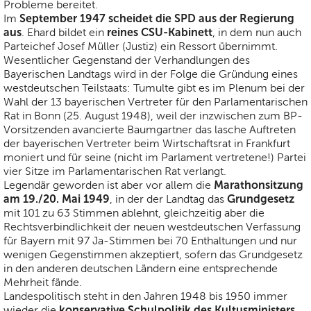
Probleme bereitet.
September 1947 scheidet die SPD aus der Regierung
Im
aus
reines CSU-Kabinett
. Ehard bildet ein
, in dem nun auch
Parteichef Josef Müller (Justiz) ein Ressort übernimmt.
Wesentlicher Gegenstand der Verhandlungen des
Bayerischen Landtags wird in der Folge die Gründung eines
westdeutschen Teilstaats: Tumulte gibt es im Plenum bei der
Wahl der 13 bayerischen Vertreter für den Parlamentarischen
Rat in Bonn (25. August 1948), weil der inzwischen zum BP-
Vorsitzenden avancierte Baumgartner das lasche Auftreten
der bayerischen Vertreter beim Wirtschaftsrat in Frankfurt
moniert und für seine (nicht im Parlament vertretene!) Partei
vier Sitze im Parlamentarischen Rat verlangt.
Marathonsitzung
Legendär geworden ist aber vor allem die
am 19./20. Mai 1949
Grundgesetz
, in der der Landtag das
mit 101 zu 63 Stimmen ablehnt, gleichzeitig aber die
Rechtsverbindlichkeit der neuen westdeutschen Verfassung
für Bayern mit 97 Ja-Stimmen bei 70 Enthaltungen und nur
wenigen Gegenstimmen akzeptiert, sofern das Grundgesetz
in den anderen deutschen Ländern eine entsprechende
Mehrheit fände.
Landespolitisch steht in den Jahren 1948 bis 1950 immer
konservative Schulpolitik des Kultusministers
wieder die