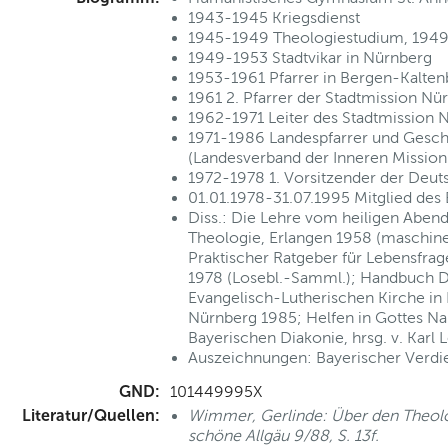
1943-1945 Kriegsdienst
1945-1949 Theologiestudium, 1949 
1949-1953 Stadtvikar in Nürnberg
1953-1961 Pfarrer in Bergen-Kalte
1961 2. Pfarrer der Stadtmission Nü
1962-1971 Leiter des Stadtmission 
1971-1986 Landespfarrer und Gesch
(Landesverband der Inneren Mission
1972-1978 1. Vorsitzender der Deu
01.01.1978-31.07.1995 Mitglied des
Diss.: Die Lehre vom heiligen Aben
Theologie, Erlangen 1958 (maschine
Praktischer Ratgeber für Lebensfrag
1978 (Losebl.-Samml.); Handbuch D
Evangelisch-Lutherischen Kirche in B
Nürnberg 1985; Helfen in Gottes Na
Bayerischen Diakonie, hrsg. v. Karl
Auszeichnungen: Bayerischer Verdi
GND:
101449995X
Literatur/Quellen:
Wimmer, Gerlinde: Über den Theologe
schöne Allgäu 9/88, S. 13f.