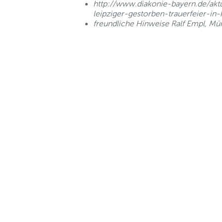
http://www.diakonie-bayern.de/aktu
leipziger-gestorben-trauerfeier-in-
freundliche Hinweise Ralf Empl, M
nd Anfahrt
|
FAQs