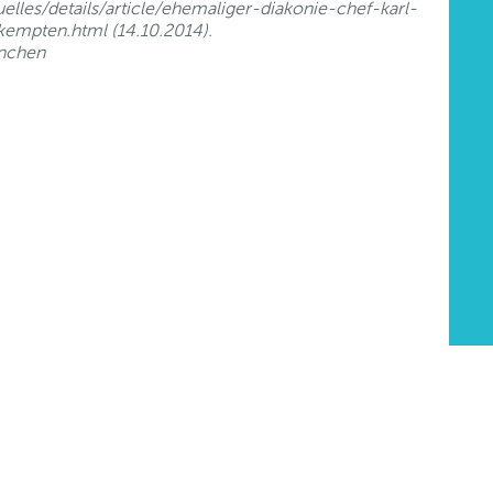
elles/details/article/ehemaliger-diakonie-chef-karl-
kempten.html (14.10.2014).
ünchen