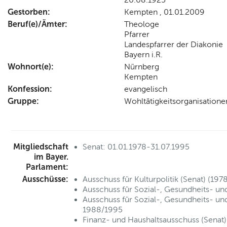
Gestorben:
Kempten , 01.01.2009
Beruf(e)/Ämter:
Theologe
Pfarrer
Landespfarrer der Diakonie
Bayern i.R.
Wohnort(e):
Nürnberg
Kempten
Konfession:
evangelisch
Gruppe:
Wohltätigkeitsorganisatione
Mitgliedschaft
Senat: 01.01.1978-31.07.1995
im Bayer.
Parlament:
Ausschüsse:
Ausschuss für Kulturpolitik (Senat) (19
Ausschuss für Sozial-, Gesundheits- und
Ausschuss für Sozial-, Gesundheits- und 
1988/1995
Finanz- und Haushaltsausschuss (Senat