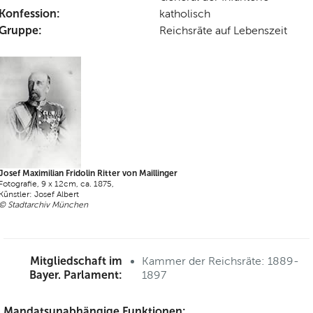
Konfession:
katholisch
Gruppe:
Reichsräte auf Lebenszeit
Josef Maximilian Fridolin Ritter von Maillinger
Fotografie, 9 x 12cm, ca. 1875,
Künstler: Josef Albert
© Stadtarchiv München
Mitgliedschaft im
Kammer der Reichsräte: 1889-
Bayer. Parlament:
1897
Mandatsunabhängige Funktionen: