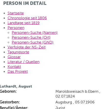
PERSON IM DETAIL
Startseite
Chronologie seit 1806
Landtage seit 1819
Personen
Personen-Suche (Namen)
Personen-Suche (Ort)
Personen-Suche (GND)
Verfolgte der NS-Zeit
Tagungsorte
Glossar
Literatur / Quellen
Kontakt
Das Projekt
Luthardt, August
Geboren:
Maroldsweisach b.Ebern ,
02.07.1824
Gestorben:
Augsburg , 05.07.1906
Beruf(e)/Ämter:
Jurist