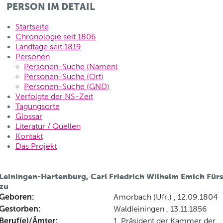
PERSON IM DETAIL
Startseite
Chronologie seit 1806
Landtage seit 1819
Personen
Personen-Suche (Namen)
Personen-Suche (Ort)
Personen-Suche (GND)
Verfolgte der NS-Zeit
Tagungsorte
Glossar
Literatur / Quellen
Kontakt
Das Projekt
Leiningen-Hartenburg, Carl Friedrich Wilhelm Emich Fürs
zu
Geboren:
Amorbach (Ufr.) , 12.09.1804
Gestorben:
Waldleiningen , 13.11.1856
Beruf(e)/Ämter:
1. Präsident der Kammer der