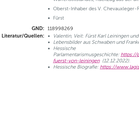
Oberst-Inhaber des V. Chevauxleger-
Fürst
GND:
118998269
Literatur/Quellen:
Valentin, Veit: Fürst Karl Leiningen un
Lebensbilder aus Schwaben und Franke
Hessische
Parlamentarismusgeschichte:
https:/
fuerst-von-leiningen
(12.12.2022).
Hessische Biografie:
https://www.lag