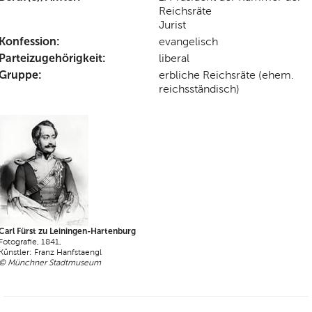
Reichsräte
Jurist
Konfession:
evangelisch
Parteizugehörigkeit:
liberal
Gruppe:
erbliche Reichsräte (ehem.
reichsständisch)
Carl Fürst zu Leiningen-Hartenburg
Fotografie, 1841,
Künstler: Franz Hanfstaengl
© Münchner Stadtmuseum