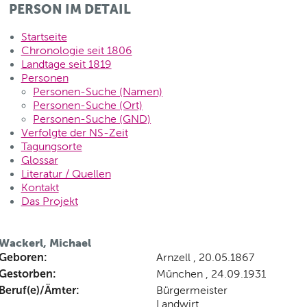
PERSON IM DETAIL
Startseite
Chronologie seit 1806
Landtage seit 1819
Personen
Personen-Suche (Namen)
Personen-Suche (Ort)
Personen-Suche (GND)
Verfolgte der NS-Zeit
Tagungsorte
Glossar
Literatur / Quellen
Kontakt
Das Projekt
Wackerl, Michael
Geboren:
Arnzell , 20.05.1867
Gestorben:
München , 24.09.1931
Beruf(e)/Ämter:
Bürgermeister
Landwirt