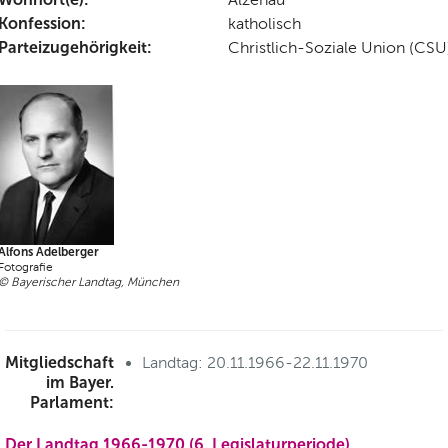
Konfession:
katholisch
Parteizugehörigkeit:
Christlich-Soziale Union (CSU
Alfons Adelberger
Fotografie
© Bayerischer Landtag, München
Mitgliedschaft
Landtag: 20.11.1966-22.11.1970
im Bayer.
Parlament:
Der Landtag 1966-1970 (6. Legislaturperiode)