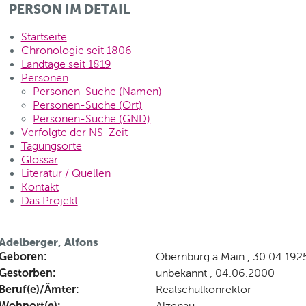
PERSON IM DETAIL
Startseite
Chronologie seit 1806
Landtage seit 1819
Personen
Personen-Suche (Namen)
Personen-Suche (Ort)
Personen-Suche (GND)
Verfolgte der NS-Zeit
Tagungsorte
Glossar
Literatur / Quellen
Kontakt
Das Projekt
Adelberger, Alfons
Geboren:
Obernburg a.Main , 30.04.192
Gestorben:
unbekannt , 04.06.2000
Beruf(e)/Ämter:
Realschulkonrektor
Wohnort(e):
Alzenau