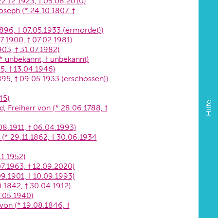
22.12.1923, † 05.08.2010)
oseph (* 24.10.1807, †
.1896, † 07.05.1933 (ermordet))
7.1900, † 07.02.1981)
903, † 31.07.1982)
* unbekannt, † unbekannt)
5, † 13.04.1946)
895, † 09.05.1933 (erschossen))
45)
Hilfe
 Freiherr von (* 28.06.1788, †
08.1911, † 06.04.1993)
n (* 29.11.1862, † 30.06.1934
11.1952)
07.1963, † 12.09.2020)
9.1901, † 10.09.1993)
.1842, † 30.04.1912)
7.05.1940)
von (* 19.08.1846, †