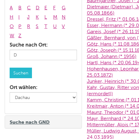
Baumgartner, Josef (* 
Dietmaier (Dietmair), J
A
B
C
D
E
F
G
05.08.1866)
H
I
J
K
L
M
N
Dressel, Fritz (* 01.06
Esser, Hermann (* 29.0
O
P
R
S
T
U
V
Gareis, Josef (* 26.11.1
W
Z
Gäßler, Bernhard, von (
Götz, Hans (* 11.08.186
Suche nach Ort:
Götz, Joseph (* 15.11.1
Groß, Johann (* 1956)
Hartl, Hans (* 20.06.19
Hohenhausen, Leonhard,
25.03.1872)
Junker, Heinrich (* 30.
Ort wählen:
Kahr, Gustav, Ritter vo
(ermordet))
Kamm, Christine (* 01.
Kreitmair, Anton (* 14.
Maunz, Theodor (* 01.0
Mayr, Bernhard (* 24.10
Suche nach GND
Mittermüller, Alois (* 1
Müller, Ludwig August, 
24.03.1895)