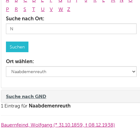
P
R
S
T
U
V
W
Z
Suche nach Ort:
Ort wählen:
Suche nach GND
Naabdemenreuth
1 Eintrag für
Bauernfeind, Wolfgang (* 31.10.1859, † 08.12.1938)