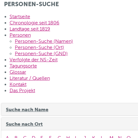
PERSONEN-SUCHE
Startseite
Chronologie seit 1806
Landtage seit 1819
Personen
Personen-Suche (Namen)
Personen-Suche (Ort)
Personen-Suche (GND)
Verfolgte der NS-Zeit
Tagungsorte
Glossar
Literatur / Quellen
Kontakt
Das Projekt
Suche nach Name
Suche nach Ort
A
B
C
D
E
F
G
H
I
J
K
L
M
N
O