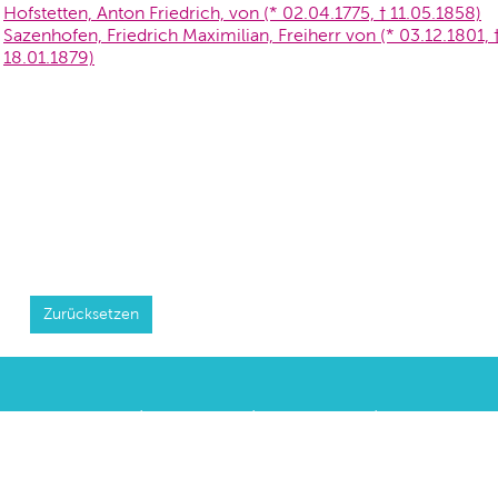
Hofstetten, Anton Friedrich, von (* 02.04.1775, † 11.05.1858)
Sazenhofen, Friedrich Maximilian, Freiherr von (* 03.12.1801, 
18.01.1879)
Zurücksetzen
Seitenübersicht
|
Impressum
|
Datenschutz
|
Kontakt und
Anfahrt
|
FAQs