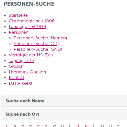
PERSONEN-SUCHE
Startseite
Chronologie seit 1806
Landtage seit 1819
Personen
Personen-Suche (Namen)
Personen-Suche (Ort)
Personen-Suche (GND)
Verfolgte der NS-Zeit
Tagungsorte
Glossar
Literatur / Quellen
Kontakt
Das Projekt
Suche nach Name
Suche nach Ort
A
B
C
D
E
F
G
H
I
J
K
L
M
N
O