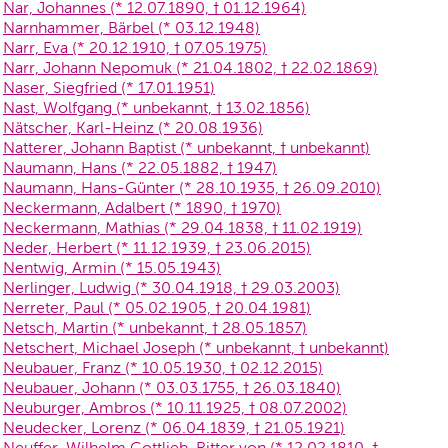
Nar, Johannes (* 12.07.1890, † 01.12.1964)
Narnhammer, Bärbel (* 03.12.1948)
Narr, Eva (* 20.12.1910, † 07.05.1975)
Narr, Johann Nepomuk (* 21.04.1802, † 22.02.1869)
Naser, Siegfried (* 17.01.1951)
Nast, Wolfgang (* unbekannt, † 13.02.1856)
Nätscher, Karl-Heinz (* 20.08.1936)
Natterer, Johann Baptist (* unbekannt, † unbekannt)
Naumann, Hans (* 22.05.1882, † 1947)
Naumann, Hans-Günter (* 28.10.1935, † 26.09.2010)
Neckermann, Adalbert (* 1890, † 1970)
Neckermann, Mathias (* 29.04.1838, † 11.02.1919)
Neder, Herbert (* 11.12.1939, † 23.06.2015)
Nentwig, Armin (* 15.05.1943)
Nerlinger, Ludwig (* 30.04.1918, † 29.03.2003)
Nerreter, Paul (* 05.02.1905, † 20.04.1981)
Netsch, Martin (* unbekannt, † 28.05.1857)
Netschert, Michael Joseph (* unbekannt, † unbekannt)
Neubauer, Franz (* 10.05.1930, † 02.12.2015)
Neubauer, Johann (* 03.03.1755, † 26.03.1840)
Neuburger, Ambros (* 10.11.1925, † 08.07.2002)
Neudecker, Lorenz (* 06.04.1839, † 21.05.1921)
Neuffer, Wilhelm Gottlieb, Ritter von (* 12.02.1810, †