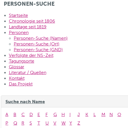
PERSONEN-SUCHE
Startseite
Chronologie seit 1806
Landtage seit 1819
Personen
Personen-Suche (Namen)
Personen-Suche (Ort)
Personen-Suche (GND)
Verfolgte der NS-Zeit
Tagungsorte
Glossar
Literatur / Quellen
Kontakt
Das Projekt
Suche nach Name
A
B
C
D
E
F
G
H
I
J
K
L
M
N
O
P
Q
R
S
T
U
V
W
Y
Z