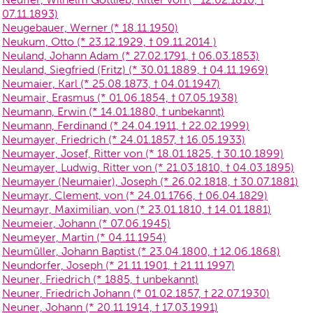
07.11.1893)
Neugebauer, Werner (* 18.11.1950)
Neukum, Otto (* 23.12.1929, † 09.11.2014 )
Neuland, Johann Adam (* 27.02.1791, † 06.03.1853)
Neuland, Siegfried (Fritz) (* 30.01.1889, † 04.11.1969)
Neumaier, Karl (* 25.08.1873, † 04.01.1947)
Neumair, Erasmus (* 01.06.1854, † 07.05.1938)
Neumann, Erwin (* 14.01.1880, † unbekannt)
Neumann, Ferdinand (* 24.04.1911, † 22.02.1999)
Neumayer, Friedrich (* 24.01.1857, † 16.05.1933)
Neumayer, Josef, Ritter von (* 18.01.1825, † 30.10.1899)
Neumayer, Ludwig, Ritter von (* 21.03.1810, † 04.03.1895)
Neumayer (Neumaier), Joseph (* 26.02.1818, † 30.07.1881)
Neumayr, Clement, von (* 24.01.1766, † 06.04.1829)
Neumayr, Maximilian, von (* 23.01.1810, † 14.01.1881)
Neumeier, Johann (* 07.06.1945)
Neumeyer, Martin (* 04.11.1954)
Neumüller, Johann Baptist (* 23.04.1800, † 12.06.1868)
Neundorfer, Joseph (* 21.11.1901, † 21.11.1997)
Neuner, Friedrich (* 1885, † unbekannt)
Neuner, Friedrich Johann (* 01.02.1857, † 22.07.1930)
Neuner, Johann (* 20.11.1914, † 17.03.1991)