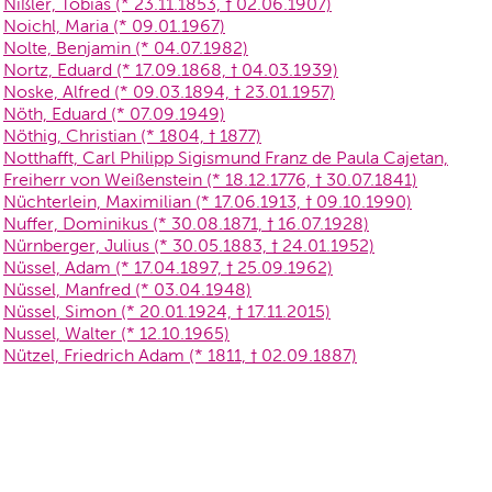
Nißler, Tobias (* 23.11.1853, † 02.06.1907)
Noichl, Maria (* 09.01.1967)
Nolte, Benjamin (* 04.07.1982)
Nortz, Eduard (* 17.09.1868, † 04.03.1939)
Noske, Alfred (* 09.03.1894, † 23.01.1957)
Nöth, Eduard (* 07.09.1949)
Nöthig, Christian (* 1804, † 1877)
Notthafft, Carl Philipp Sigismund Franz de Paula Cajetan,
Freiherr von Weißenstein (* 18.12.1776, † 30.07.1841)
Nüchterlein, Maximilian (* 17.06.1913, † 09.10.1990)
Nuffer, Dominikus (* 30.08.1871, † 16.07.1928)
Nürnberger, Julius (* 30.05.1883, † 24.01.1952)
Nüssel, Adam (* 17.04.1897, † 25.09.1962)
Nüssel, Manfred (* 03.04.1948)
Nüssel, Simon (* 20.01.1924, † 17.11.2015)
Nussel, Walter (* 12.10.1965)
Nützel, Friedrich Adam (* 1811, † 02.09.1887)