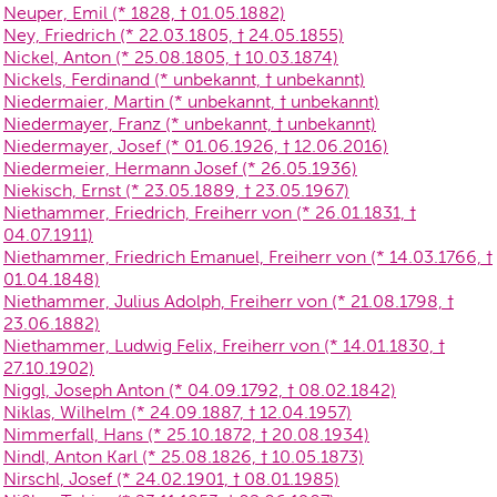
Neuper, Emil (* 1828, † 01.05.1882)
Ney, Friedrich (* 22.03.1805, † 24.05.1855)
Nickel, Anton (* 25.08.1805, † 10.03.1874)
Nickels, Ferdinand (* unbekannt, † unbekannt)
Niedermaier, Martin (* unbekannt, † unbekannt)
Niedermayer, Franz (* unbekannt, † unbekannt)
Niedermayer, Josef (* 01.06.1926, † 12.06.2016)
Niedermeier, Hermann Josef (* 26.05.1936)
Niekisch, Ernst (* 23.05.1889, † 23.05.1967)
Niethammer, Friedrich, Freiherr von (* 26.01.1831, †
04.07.1911)
Niethammer, Friedrich Emanuel, Freiherr von (* 14.03.1766, †
01.04.1848)
Niethammer, Julius Adolph, Freiherr von (* 21.08.1798, †
23.06.1882)
Niethammer, Ludwig Felix, Freiherr von (* 14.01.1830, †
27.10.1902)
Niggl, Joseph Anton (* 04.09.1792, † 08.02.1842)
Niklas, Wilhelm (* 24.09.1887, † 12.04.1957)
Nimmerfall, Hans (* 25.10.1872, † 20.08.1934)
Nindl, Anton Karl (* 25.08.1826, † 10.05.1873)
Nirschl, Josef (* 24.02.1901, † 08.01.1985)