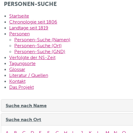
PERSONEN-SUCHE
Startseite
Chronologie seit 1806
Landtage seit 1819
Personen
Personen-Suche (Namen)
Personen-Suche (Ort)
Personen-Suche (GND)
Verfolgte der NS-Zeit
Tagungsorte
Glossar
Literatur / Quellen
Kontakt
Das Projekt
Suche nach Name
Suche nach Ort
A
B
C
D
E
F
G
H
I
J
K
L
M
N
O