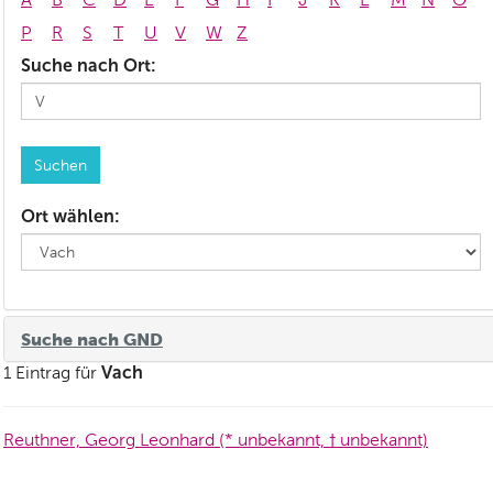
P
R
S
T
U
V
W
Z
Suche nach Ort:
Ort wählen:
Suche nach GND
Vach
1 Eintrag für
Reuthner, Georg Leonhard (* unbekannt, † unbekannt)