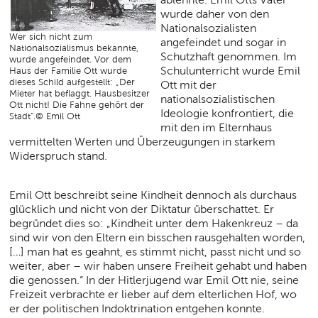
wurde daher von den
Nationalsozialisten
Wer sich nicht zum
angefeindet und sogar in
Nationalsozialismus bekannte,
Schutzhaft genommen. Im
wurde angefeindet. Vor dem
Schulunterricht wurde Emil
Haus der Familie Ott wurde
dieses Schild aufgestellt: „Der
Ott mit der
Mieter hat beflaggt. Hausbesitzer
nationalsozialistischen
Ott nicht! Die Fahne gehört der
Ideologie konfrontiert, die
Stadt“.© Emil Ott
mit den im Elternhaus
vermittelten Werten und Überzeugungen in starkem
Widerspruch stand.
Emil Ott beschreibt seine Kindheit dennoch als durchaus
glücklich und nicht von der Diktatur überschattet. Er
begründet dies so: „Kindheit unter dem Hakenkreuz – da
sind wir von den Eltern ein bisschen rausgehalten worden,
[…] man hat es geahnt, es stimmt nicht, passt nicht und so
weiter, aber – wir haben unsere Freiheit gehabt und haben
die genossen.“ In der Hitlerjugend war Emil Ott nie, seine
Freizeit verbrachte er lieber auf dem elterlichen Hof, wo
er der politischen Indoktrination entgehen konnte.