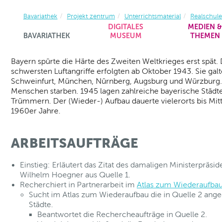
Bavariathek
Projekt zentrum
Unterrichtsmaterial
Realschul
DIGITALES
MEDIEN 
BAVARIATHEK
MUSEUM
THEMEN
Bayern spürte die Härte des Zweiten Weltkrieges erst spät. 
schwersten Luftangriffe erfolgten ab Oktober 1943. Sie gal
Schweinfurt, München, Nürnberg, Augsburg und Würzburg
Menschen starben. 1945 lagen zahlreiche bayerische Städte
Trümmern. Der (Wieder-) Aufbau dauerte vielerorts bis Mit
1960er Jahre.
ARBEITSAUFTRÄGE
Einstieg: Erläutert das Zitat des damaligen Ministerpräsi
Wilhelm Hoegner aus Quelle 1.
Recherchiert in Partnerarbeit im
Atlas zum Wiederaufba
Sucht im Atlas zum Wiederaufbau die in Quelle 2 an
Städte.
Beantwortet die Rechercheaufträge in Quelle 2.