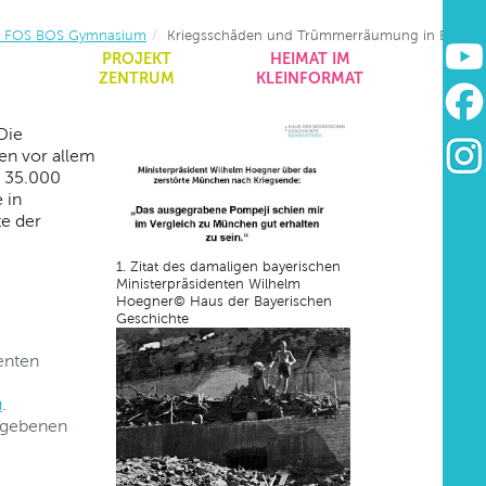
e FOS BOS Gymnasium
Kriegsschäden und Trümmerräumung in Bayern
&
PROJEKT
HEIMAT IM
ZENTRUM
KLEINFORMAT
Die
ten vor allem
. 35.000
 in
te der
1. Zitat des damaligen bayerischen
Ministerpräsidenten Wilhelm
Hoegner© Haus der Bayerischen
Geschichte
denten
u
.
gegebenen