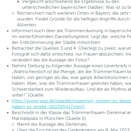
Vergleicht anschließend die Ergebnisse zu den
unterschiedlichen bayerischen Städten. Was ist zu
Recherchiert nach weiteren Orten in Bayern, die sehr s
wurden. Findet Gründe für die heftigen Angriffe durch 
Alliierten.
Informiert euch über die Trümmerräumung in bayerisch
im weiterführenden Darstellungstext. Legt dar, welche 
der Enttrümmerung der Städte mitwirkten.
Betrachtet die Quellen 3 und 4. Überlegt zu zweit, waru
Fotograf sich dafür entschied, nur Frauen abzulichten. In
verändert das die Aussage der Fotos?
Nehmt Stellung zu folgender Aussage eines Leserbriefs 
„Wahrscheinlich ist die Menge, die die Trümmerfrauen b
haben, viel geringer als das, was ganze Arbeitskolonnen
haben. Aber, was die Trümmerfrauen geleistet haben, w
Schwerstarbeit zum Wiederaufbau. Und die als Mythos ab
unfair!“ (Quelle:
https://www.waz.de/staedte/essen/wir-wissen-es-besse
haben-es-erlebt-id10385417.html)
Beschreibt in der Klasse das Trümmerfrauen-Denkmal 
Marstallplatz in München (Quelle 5).
Nennt die Aussage des Denkmals.
Über die Errichtung des Gedenksteins am 8. Mai 2013