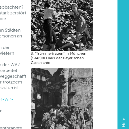
 beobachten?
tark zerstört
die
en Städten
Personen an
m der
wiefern
3. "Trümmerfrauen" in München
(1946)© Haus der Bayerischen
Geschichte
in der WAZ:
earbeitet
 weggeschafft
ar trotzdem
zutun ist
r-wir-
am
Hilfe
 entbrannte