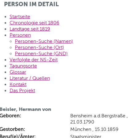
PERSON IM DETAIL
Startseite
Chronologie seit 1806
Landtage seit 1819
Personen
Personen-Suche (Namen)
Personen-Suche (Ort)
Personen-Suche (GND)
Verfolgte der NS-Zeit
Tagungsorte
Glossar
Literatur / Quellen
Kontakt
Das Projekt
Beisler, Hermann von
Geboren:
Bensheim a.d.Bergstraße ,
21.03.1790
Gestorben:
München , 15.10.1859
Beruf(e)/Ämter:
Staatsminister