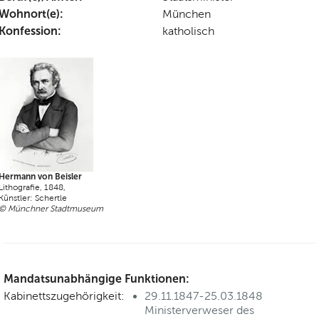
Wohnort(e):
München
Konfession:
katholisch
Hermann von Beisler
Lithografie, 1848,
Künstler: Schertle
© Münchner Stadtmuseum
Mandatsunabhängige Funktionen:
Kabinettszugehörigkeit:
29.11.1847-25.03.1848
Ministerverweser des