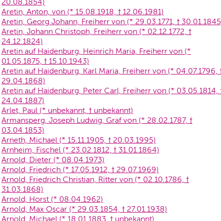
20.08.1854)
Aretin, Anton, von (* 15.08.1918, † 12.06.1981)
Aretin, Georg Johann, Freiherr von (* 29.03.1771, † 30.01.1845
Aretin, Johann Christoph, Freiherr von (* 02.12.1772, †
24.12.1824)
Aretin auf Haidenburg, Heinrich Maria, Freiherr von (*
01.05.1875, † 15.10.1943)
Aretin auf Haidenburg, Karl Maria, Freiherr von (* 04.07.1796, 
29.04.1868)
Aretin auf Haidenburg, Peter Carl, Freiherr von (* 03.05.1814, 
24.04.1887)
Arlet, Paul (* unbekannt, † unbekannt)
Armansperg, Joseph Ludwig, Graf von (* 28.02.1787, †
03.04.1853)
Arneth, Michael (* 15.11.1905, † 20.03.1995)
Arnheim, Fischel (* 23.02.1812, † 31.01.1864)
Arnold, Dieter (* 08.04.1973)
Arnold, Friedrich (* 17.05.1912, † 29.07.1969)
Arnold, Friedrich Christian, Ritter von (* 02.10.1786, †
31.03.1868)
Arnold, Horst (* 08.04.1962)
Arnold, Max Oscar (* 29.03.1854, † 27.01.1938)
Arnold, Michael (* 18.01.1883, † unbekannt)