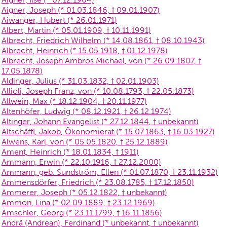
Aigner, Joseph (* 01.03.1846, † 09.01.1907)
Aiwanger, Hubert (* 26.01.1971)
Albert, Martin (* 05.01.1909, † 10.11.1991)
Albrecht, Friedrich Wilhelm (* 14.08.1861, † 08.10.1943)
Albrecht, Heinrich (* 15.05.1918, † 01.12.1978)
Albrecht, Joseph Ambros Michael, von (* 26.09.1807, †
17.05.1878)
Aldinger, Julius (* 31.03.1832, † 02.01.1903)
Allioli, Joseph Franz, von (* 10.08.1793, † 22.05.1873)
Allwein, Max (* 18.12.1904, † 20.11.1977)
Altenhöfer, Ludwig (* 08.12.1921, † 26.12.1974)
Altinger, Johann Evangelist (* 27.12.1844, † unbekannt)
Altschäffl, Jakob, Ökonomierat (* 15.07.1863, † 16.03.1927)
Alwens, Karl, von (* 05.05.1820, † 25.12.1889)
Ament, Heinrich (* 18.01.1834, † 1911)
Ammann, Erwin (* 22.10.1916, † 27.12.2000)
Ammann, geb. Sundström, Ellen (* 01.07.1870, † 23.11.1932)
Ammensdörfer, Friedrich (* 23.08.1785, † 17.12.1850)
Ammerer, Joseph (* 05.12.1822, † unbekannt)
Ammon, Lina (* 02.09.1889, † 23.12.1969)
Amschler, Georg (* 23.11.1799, † 16.11.1856)
Andrä (Andrean), Ferdinand (* unbekannt, † unbekannt)