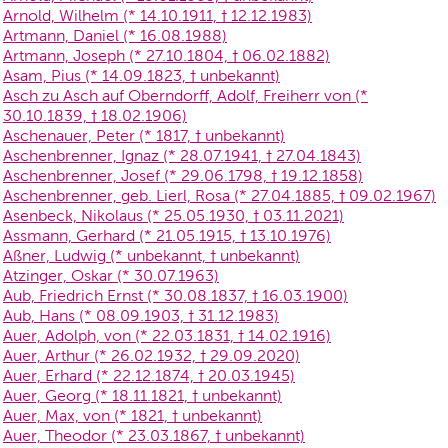
Arnold, Wilhelm (* 14.10.1911, † 12.12.1983)
Artmann, Daniel (* 16.08.1988)
Artmann, Joseph (* 27.10.1804, † 06.02.1882)
Asam, Pius (* 14.09.1823, † unbekannt)
Asch zu Asch auf Oberndorff, Adolf, Freiherr von (*
30.10.1839, † 18.02.1906)
Aschenauer, Peter (* 1817, † unbekannt)
Aschenbrenner, Ignaz (* 28.07.1941, † 27.04.1843)
Aschenbrenner, Josef (* 29.06.1798, † 19.12.1858)
Aschenbrenner, geb. Lierl, Rosa (* 27.04.1885, † 09.02.1967)
Asenbeck, Nikolaus (* 25.05.1930, † 03.11.2021)
Assmann, Gerhard (* 21.05.1915, † 13.10.1976)
Aßner, Ludwig (* unbekannt, † unbekannt)
Atzinger, Oskar (* 30.07.1963)
Aub, Friedrich Ernst (* 30.08.1837, † 16.03.1900)
Aub, Hans (* 08.09.1903, † 31.12.1983)
Auer, Adolph, von (* 22.03.1831, † 14.02.1916)
Auer, Arthur (* 26.02.1932, † 29.09.2020)
Auer, Erhard (* 22.12.1874, † 20.03.1945)
Auer, Georg (* 18.11.1821, † unbekannt)
Auer, Max, von (* 1821, † unbekannt)
Auer, Theodor (* 23.03.1867, † unbekannt)