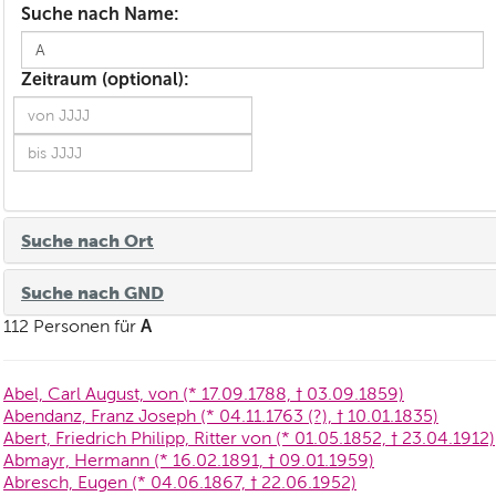
Suche nach Name:
Zeitraum (optional):
Suche nach Ort
Suche nach GND
A
112 Personen für
Abel, Carl August, von (* 17.09.1788, † 03.09.1859)
Abendanz, Franz Joseph (* 04.11.1763 (?), † 10.01.1835)
Abert, Friedrich Philipp, Ritter von (* 01.05.1852, † 23.04.1912)
Abmayr, Hermann (* 16.02.1891, † 09.01.1959)
Abresch, Eugen (* 04.06.1867, † 22.06.1952)