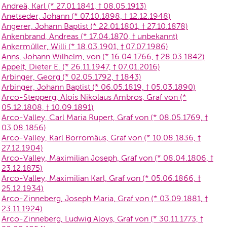
Andreä, Karl (* 27.01.1841, † 08.05.1913)
Anetseder, Johann (* 07.10.1898, † 12.12.1948)
Angerer, Johann Baptist (* 22.01.1801, † 27.10.1878)
Ankenbrand, Andreas (* 17.04.1870, † unbekannt)
Ankermüller, Willi (* 18.03.1901, † 07.07.1986)
Anns, Johann Wilhelm, von (* 16.04.1766, † 28.03.1842)
Appelt, Dieter E. (* 26.11.1947, † 07.01.2016)
Arbinger, Georg (* 02.05.1792, † 1843)
Arbinger, Johann Baptist (* 06.05.1819, † 05.03.1890)
Arco-Stepperg, Alois Nikolaus Ambros, Graf von (*
05.12.1808, † 10.09.1891)
Arco-Valley, Carl Maria Rupert, Graf von (* 08.05.1769, †
03.08.1856)
Arco-Valley, Karl Borromäus, Graf von (* 10.08.1836, †
27.12.1904)
Arco-Valley, Maximilian Joseph, Graf von (* 08.04.1806, †
23.12.1875)
Arco-Valley, Maximilian Karl, Graf von (* 05.06.1866, †
25.12.1934)
Arco-Zinneberg, Joseph Maria, Graf von (* 03.09.1881, †
23.11.1924)
Arco-Zinneberg, Ludwig Aloys, Graf von (* 30.11.1773, †