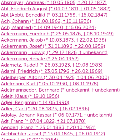
Absmayer, Andreas (* 10.05.1805, † 20.12.1877)
Abt, Friedrich August (* 04.03.1811, † 01.05.1882)
Abt (Abbt), Benedikt (* 03.11.1768, † 16.02.1847)
Ach, Johann (* 16.08.1862, † 10.11.1936)
Ach, Manfred (* 14.09.1940, † 15.06.2024)
Ackermann, Friedrich (* 25.05.1876, † 08.10.1949)
Ackermann, Jakob (* 10.03.1873, † 22.02.1938)
Ackermann, Josef (* 31.01.1896, † 22.08.1959)
Ackermann, Ludwig (* 29.12.1826, † unbekannt)
Ackermann, Renate (* 26.04.1952)
Adametz, Rudolf (* 26.03.1923, † 19.08.1983)
Adami, Friedrich (* 23.03.1796, † 26.02.1869)
Adelberger, Alfons (* 30.04.1925, † 04.06.2000)
Adelmann, Kurt (* 05.10.1930, † 08.11.1978)
Adelmannseder, Bernhard (* unbekannt, † unbekannt)
Adelt, Klaus (* 19.10.1956)
Adjei, Benjamin (* 14.05.1990)
Adler, Carl (* 20.08.1823, † 16.02.1896)
Adolay, Johann Kaspar (* 06.07.1771, † unbekannt)
Adt, Franz (* 07.04.1822, † 21.07.1870)
Aenderl, Franz (* 25.01.1883, † 20.10.1951)
Aichbichler, Josef (* 13.04.1845, † 06.04.1912)
Aigner, Ilse (* 07.12.1964)