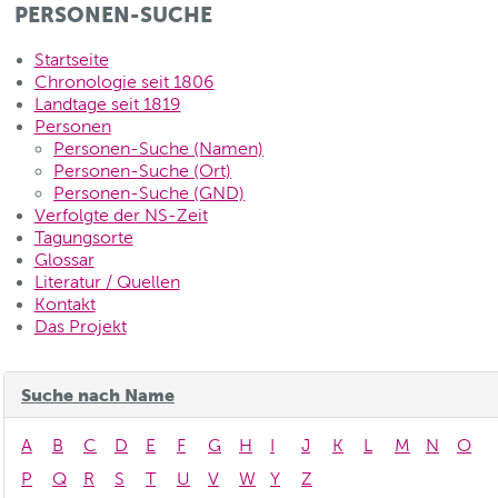
PERSONEN-SUCHE
Startseite
Chronologie seit 1806
Landtage seit 1819
Personen
Personen-Suche (Namen)
Personen-Suche (Ort)
Personen-Suche (GND)
Verfolgte der NS-Zeit
Tagungsorte
Glossar
Literatur / Quellen
Kontakt
Das Projekt
Suche nach Name
A
B
C
D
E
F
G
H
I
J
K
L
M
N
O
P
Q
R
S
T
U
V
W
Y
Z