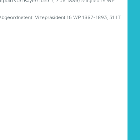
itpold von Bayern betr. (17.06.1886) Mitglied 15.WP
Abgeordneten): Vizepräsident 16.WP 1887-1893, 31.LT