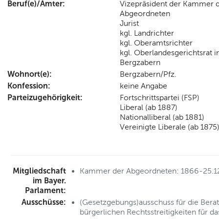
Beruf(e)/Ämter:
Vizepräsident der Kammer 
Abgeordneten
Jurist
kgl. Landrichter
kgl. Oberamtsrichter
kgl. Oberlandesgerichtsrat i
Bergzabern
Wohnort(e):
Bergzabern/Pfz.
Konfession:
keine Angabe
Parteizugehörigkeit:
Fortschrittspartei (FSP)
Liberal (ab 1887)
Nationalliberal (ab 1881)
Vereinigte Liberale (ab 1875
Mitgliedschaft
Kammer der Abgeordneten: 1866-25.1
im Bayer.
Parlament:
Ausschüsse:
(Gesetzgebungs)ausschuss für die Bera
bürgerlichen Rechtsstreitigkeiten für da