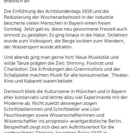
drastisch an.
Die Einführung des Achtstundentags 1918 und die
Reduzierung der Wochenarbeitszeit in der Industrie
bescherte vielen Menschen in Bayern einen freien
Sonntag. Jetzt galt es, diese neu gewonnene Freizeit auch
sinnvoll zu gestalten. Es ging hinaus in die Natur, Skifahren
wurde zum Volkssport, die Berge lockten zum Wandern,
der Wassersport wurde attraktiv.
Und abends ging man gerne fort! Neue Musikstile und
wilde Tänze prägten die Zeit: Shimmy, Foxtrott und
Charleston. Die Erfindungen des Grammofons und der
Schallplatte machten Musik für alle konsumierbar. Theater,
Kino und Kabarett waren beliebt.
Dennoch blieb die Kulturszene in München und in Bayern
eher konservativ und lehnte allzu viel Experimente mit der
Moderne ab. Nicht zuletzt deswegen zogen
Schriftstellerinnen und Schriftsteller wie Lion
Feuchtwanger sowie Wissenschaftlerinnen und
Wissenschaftler ins progressiv-avantgardistische Berlin.
Beispielhaft zeigt sich dies am Auftrittsverbot für die
weltberühmte Tänzerin Josephine Baker 1929 in