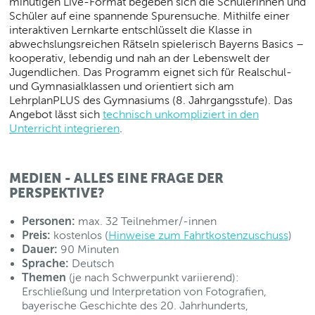
minütigen Live-Format begeben sich die Schülerinnen und
Schüler auf eine spannende Spurensuche. Mithilfe einer
interaktiven Lernkarte entschlüsselt die Klasse in
abwechslungsreichen Rätseln spielerisch Bayerns Basics –
kooperativ, lebendig und nah an der Lebenswelt der
Jugendlichen. Das Programm eignet sich für Realschul-
und Gymnasialklassen und orientiert sich am
LehrplanPLUS des Gymnasiums (8. Jahrgangsstufe). Das
Angebot lässt sich
technisch unkompliziert in den
Unterricht integrieren
.
MEDIEN - ALLES EINE FRAGE DER
PERSPEKTIVE?
Personen:
max. 32 Teilnehmer/-innen
Preis:
kostenlos (
Hinweise zum Fahrtkostenzuschuss
)
Dauer:
90 Minuten
Sprache:
Deutsch
Themen
(je nach Schwerpunkt variierend):
Erschließung und Interpretation von Fotografien,
bayerische Geschichte des 20. Jahrhunderts,