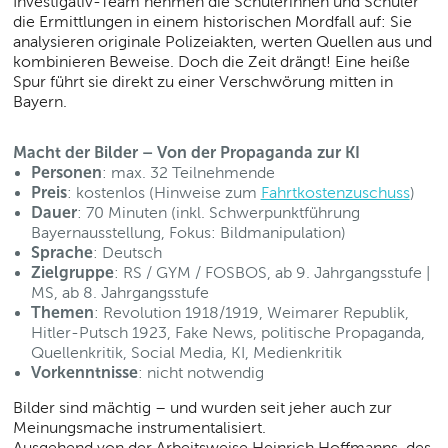
Investigativ-Team nehmen die Schülerinnen und Schüler
die Ermittlungen in einem historischen Mordfall auf: Sie
analysieren originale Polizeiakten, werten Quellen aus und
kombinieren Beweise. Doch die Zeit drängt! Eine heiße
Spur führt sie direkt zu einer Verschwörung mitten in
Bayern.
Macht der Bilder – Von der Propaganda zur KI
Personen
: max. 32 Teilnehmende
Preis
: kostenlos (Hinweise zum
Fahrtkostenzuschuss
)
Dauer
: 70 Minuten (inkl. Schwerpunktführung
Bayernausstellung, Fokus: Bildmanipulation)
Sprache
: Deutsch
Zielgruppe
: RS / GYM / FOSBOS, ab 9. Jahrgangsstufe |
MS, ab 8. Jahrgangsstufe
Themen
: Revolution 1918/1919, Weimarer Republik,
Hitler-Putsch 1923, Fake News, politische Propaganda,
Quellenkritik, Social Media, KI, Medienkritik
Vorkenntnisse
: nicht notwendig
Bilder sind mächtig – und wurden seit jeher auch zur
Meinungsmache instrumentalisiert.
Ausgehend von der Arbeitsweise Heinrich Hoffmanns, des