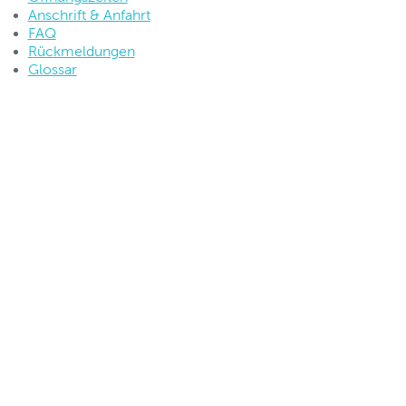
Anschrift & Anfahrt
FAQ
Rückmeldungen
Glossar
Seitenübersicht
|
Impressum
|
Datenschutz
|
Kontakt und
Anfahrt
|
FAQs