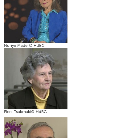
Nuriye Mader© HdBG
Eleni Tsakmaki© HdBG