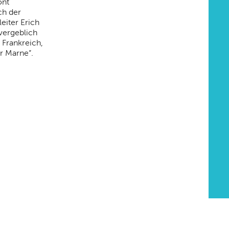
ont
ch der
eiter Erich
 vergeblich
 Frankreich,
r Marne“.