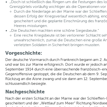
„Doch ist schließlich das Ringen um die Festungen des l
Grenzgürtels vorläufig wichtiger als die Operationen vor 
Durch die Niederlage an der Marne war der Schlieffen
dessen Erfolg der Kriegsverlauf wesentlich abhing, end
gescheitert und die geplante Einschnürung des franzö
Heeres misslungen.
„Die Deutschen machten eine schöne Siegesbeute.“
Eine reiche Kriegsbeute ist bei verlorener Schlacht se
unwahrscheinlich, zumal die Deutschen eine große An
verletzten Soldaten in Sicherheit bringen mussten.
Vorgeschichte:
Der deutsche Vormarsch durch Frankreich begann am 2. A
und war bis zur Marne erfolgreich. Dort wurde er jedoch a
September 1914 durch eine überraschende französisch-en
Gegenoffensive gestoppt, die die Deutschen ab dem 9. S
Rückzug an die Aisne zwang und sie dann am 12. Septembe
schlussendlich besiegte.
Nachgeschichte
Nach der ersten Schlacht an der Marne war der Schlieffen-
gescheitert und der „Wettlauf zum Meer“ Richtung Nordse