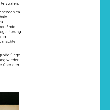
te Strafen.
iehenden ca.
 bald
zu
chen Ende
begeisterung
er im
es machte
 große Siege
ung wieder
er über den