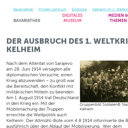
Bavariathek
Projekt zentrum
Einblicke
Kelheim im 1. Weltkr
DIGITALES
MEDIEN 
BAVARIATHEK
MUSEUM
THEMEN
DER AUSBRUCH DES 1. WELTKRI
KELHEIM
Nach dem Attentat von Sarajevo
am 28. Juni 1914 versagten alle
diplomatischen Versuche, einen
Krieg abzuwenden – zu groß war
die Bereitschaft, den Konflikt mit
militärischen Mitteln zu beenden.
Am 1. August 1914 trat Deutschland
in den Krieg ein. Mit der
Gruppenbild Soldaten© Stad
Mobilmachung der Truppen
Kelheim
erreichte die Weltpolitik auch
Kelheim: Der Altmühl-Bote vom 4.8.1914 informierte die 
ausführlich über den Ablauf der Mobilisierung. Wer dem