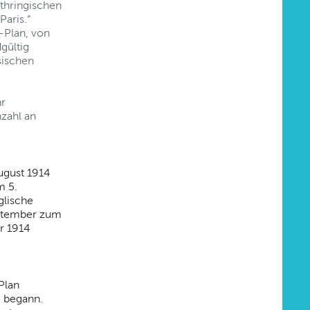
othringischen
Paris.“
-Plan, von
gültig
sischen
hr
zahl an
ugust 1914
m 5.
glische
eptember zum
r 1914
Plan
e begann.