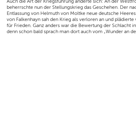
Auch die Art der Kriegsführung änderte sich: An der Westfr
beherrschte nun der Stellungskrieg das Geschehen. Der na
Entlassung von Helmuth von Moltke neue deutsche Heeresl
von Falkenhayn sah den Krieg als verloren an und plädierte
für Frieden. Ganz anders war die Bewertung der Schlacht in
denn schon bald sprach man dort auch vom „Wunder an de
nd Anfahrt
|
FAQs