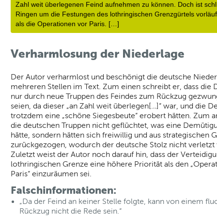
Zahl weit überlegenen Feind aufnehmen zu können. Doch ist schli
Ringen um die Festungen des lothringischen Grenzgürtels vorläufi
als die Operationen vor Paris. […]
Verharmlosung der Niederlage
Der Autor verharmlost und beschönigt die deutsche Nieder
mehreren Stellen im Text. Zum einen schreibt er, dass die
nur durch neue Truppen des Feindes zum Rückzug gezwu
seien, da dieser „an Zahl weit überlegen[…]“ war, und die 
trotzdem eine „schöne Siegesbeute“ erobert hätten. Zum a
die deutschen Truppen nicht geflüchtet, was eine Demütig
hätte, sondern hätten sich freiwillig und aus strategischen
zurückgezogen, wodurch der deutsche Stolz nicht verletzt
Zuletzt weist der Autor noch darauf hin, dass der Verteidig
lothringischen Grenze eine höhere Priorität als den „Opera
Paris“ einzuräumen sei.
Falschinformationen:
„Da der Feind an keiner Stelle folgte, kann von einem flu
Rückzug nicht die Rede sein.“