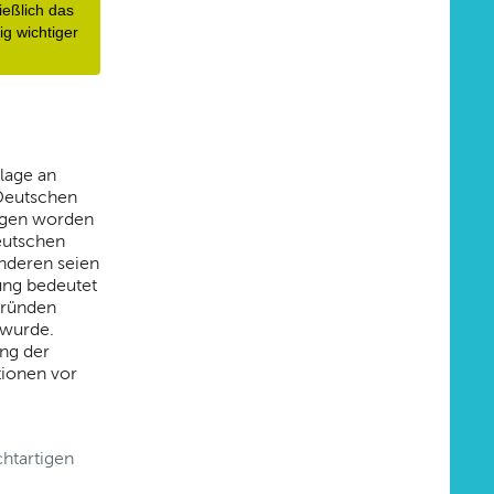
eßlich das 
g wichtiger 
lage an
 Deutschen
ngen worden
Deutschen
nderen seien
ung bedeutet
 Gründen
 wurde.
ung der
tionen vor
chtartigen