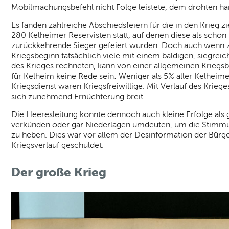
Mobilmachungsbefehl nicht Folge leistete, dem drohten har
Es fanden zahlreiche Abschiedsfeiern für die in den Krieg z
280 Kelheimer Reservisten statt, auf denen diese als schon
zurückkehrende Sieger gefeiert wurden. Doch auch wenn 
Kriegsbeginn tatsächlich viele mit einem baldigen, siegrei
des Krieges rechneten, kann von einer allgemeinen Kriegs
für Kelheim keine Rede sein: Weniger als 5% aller Kelheim
Kriegsdienst waren Kriegsfreiwillige. Mit Verlauf des Krieg
sich zunehmend Ernüchterung breit.
Die Heeresleitung konnte dennoch auch kleine Erfolge als
verkünden oder gar Niederlagen umdeuten, um die Stimm
zu heben. Dies war vor allem der Desinformation der Bürg
Kriegsverlauf geschuldet.
Der große Krieg