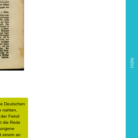
Hilfe
ie Deutschen 
 nahten, 
der Feind 
t die Rede 
ungene 
 einem an 