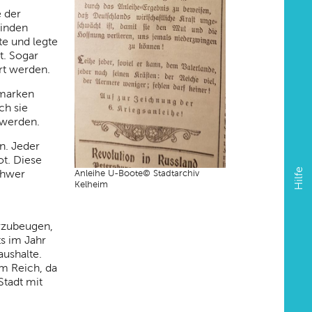
e der
inden
te und legte
t. Sogar
rt werden.
lmarken
ch sie
 werden.
n. Jeder
t. Diese
Hilfe
chwer
Anleihe U-Boote© Stadtarchiv
Kelheim
rzubeugen,
s im Jahr
ushalte.
im Reich, da
Stadt mit