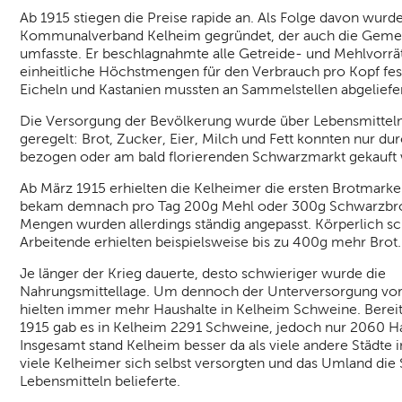
Ab 1915 stiegen die Preise rapide an. Als Folge davon wurd
Kommunalverband Kelheim gegründet, der auch die Geme
umfasste. Er beschlagnahmte alle Getreide- und Mehlvorrä
einheitliche Höchstmengen für den Verbrauch pro Kopf fes
Eicheln und Kastanien mussten an Sammelstellen abgeliefe
Die Versorgung der Bevölkerung wurde über Lebensmitte
geregelt: Brot, Zucker, Eier, Milch und Fett konnten nur dur
bezogen oder am bald florierenden Schwarzmarkt gekauft
Ab März 1915 erhielten die Kelheimer die ersten Brotmarke
bekam demnach pro Tag 200g Mehl oder 300g Schwarzbro
Mengen wurden allerdings ständig angepasst. Körperlich s
Arbeitende erhielten beispielsweise bis zu 400g mehr Brot.
Je länger der Krieg dauerte, desto schwieriger wurde die
Nahrungsmittellage. Um dennoch der Unterversorgung vo
hielten immer mehr Haushalte in Kelheim Schweine. Bereit
1915 gab es in Kelheim 2291 Schweine, jedoch nur 2060 Ha
Insgesamt stand Kelheim besser da als viele andere Städte 
viele Kelheimer sich selbst versorgten und das Umland die 
Lebensmitteln belieferte.