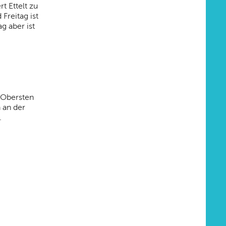
t Ettelt zu
Freitag ist
g aber ist
 Obersten
 an der
.