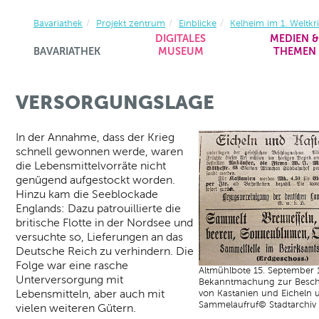
Bavariathek
Projekt zentrum
Einblicke
Kelheim im 1. Weltkr
DIGITALES
MEDIEN 
BAVARIATHEK
MUSEUM
THEMEN
VERSORGUNGSLAGE
In der Annahme, dass der Krieg
schnell gewonnen werde, waren
die Lebensmittelvorräte nicht
genügend aufgestockt worden.
Hinzu kam die Seeblockade
Englands: Dazu patrouillierte die
britische Flotte in der Nordsee und
versuchte so, Lieferungen an das
Deutsche Reich zu verhindern. Die
Folge war eine rasche
Altmühlbote 15. September 
Unterversorgung mit
Bekanntmachung zur Besc
Lebensmitteln, aber auch mit
von Kastanien und Eicheln 
Sammelaufruf© Stadtarchiv
vielen weiteren Gütern.