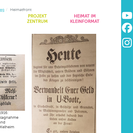
ieg
Heimatfront
&
PROJEKT
HEIMAT IM
ZENTRUM
KLEINFORMAT
1916:
hlagnahme
und
 Kelheim