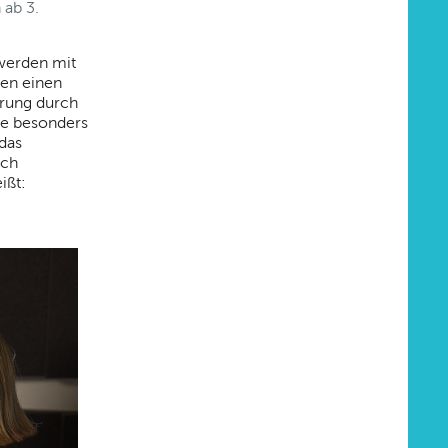
 ab 3.
 werden mit
fen einen
hrung durch
sie besonders
 das
ich
ißt: