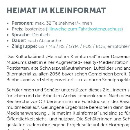
HEIMAT IM KLEINFORMAT
Personen:
max. 32 Teilnehmer/-innen
Preis:
kostenlos (
Hinweise zum Fahrtkostenzuschuss
)
Sprache:
Deutsch
Dauer:
nach Absprache
Zielgruppe:
GS / MS / RS / GYM / FOS / BOS, empfohlen 
Das Kulturkabinett „Heimat im Kleinformat“ in der Daueraus
Museums stellt in einer Augmented-Reality-Medienstation 
Postkarten, alte Schwarzweißaufnahmen, Luftbilder und an
Bildmaterial zu allen 2056 bayerischen Gemeinden bereit. 
Bildbestand wird stetig erweitert – u. a. durch Schulprojekt
Schülerinnen und Schüler unterstützen dieses Ziel, indem si
forschen und die Arbeit im Archiv kennenlernen. Nach dies
Recherche vor Ort bereiten sie ihre Fundstücke in der Bava
multimedial auf. Gelungene Ergebnisse bereichern dann di
Medienanwendung „Heimat im Kleinformat“ und sind so für
Öffentlichkeit sicht- und nutzbar. Die Schülerinnen und Sc
gestalten zudem ihre eigene Projektseite auf der Homepag