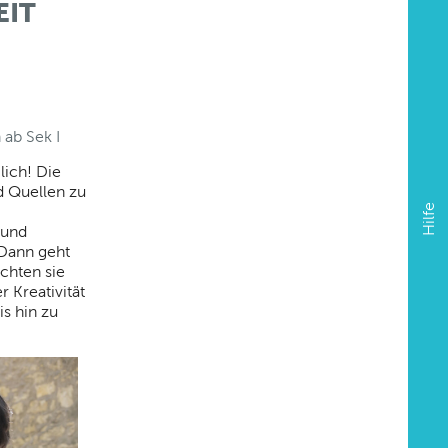
EIT
ab Sek I
lich! Die
d Quellen zu
Hilfe
 und
 Dann geht
ichten sie
 Kreativität
is hin zu