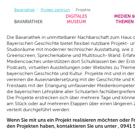
Bavariathek
Projekt zentrum
Projekte
DIGITALES
MEDIEN 
BAVARIATHEK
MUSEUM
THEMEN
Die Bavariathek in unmittelbarer Nachbarschaft zum Haus 
Bayerischen Geschichte bietet flexibel nutzbare Projekt- u
Studioräume mit moderner technischer Ausstattung, wie z.
Greenscreen, Sprecherkabine und Multitouch-Wand. Erfah
Mediencoaches unterstützen dort Schulklassen bei der Erst
Podcasts, virtuellen Ausstellungen oder Websites zu Them
bayerischen Geschichte und Kultur. Projekte mit und in der
vereinen die Auseinandersetzung mit der Geschichte und K
Freistaats mit der Erlangung umfassender Medienkompetenz
die bayerischen Lehrpläne aller Schularten fachübergreifen
Die Projekte erstrecken sich über mehrere Tage und könn
am Stück oder auf mehreren Etappen über einen längeren 
verteilt durchgeführt werden.
Wenn Sie mit uns ein Projekt realisieren möchten oder F
den Projekten haben, kontaktieren Sie uns unter
, 0941 