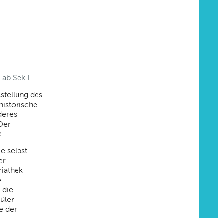
ab Sek I
stellung des
historische
deres
Der
e.
e selbst
er
riathek
e
 die
hüler
e der