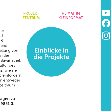
&
PROJEKT
HEIMAT IM
ZENTRUM
KLEINFORMAT
der
nd
 B.
rene
Einblicke in
ellung von
die Projekte
en der
 Bavariathek
ultur des
, wie sie
d einfordern.
en entweder
Zeitraum
ragen zu
59851 0.