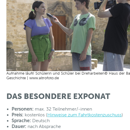
Aufnahme läuft! Schülerin und Schüler bei Dreharbeiten© Haus der B
Geschichte | www.altrofoto.de
DAS BESONDERE EXPONAT
Personen:
max. 32 Teilnehmer/-innen
Preis:
kostenlos (
Hinweise zum Fahrtkostenzuschuss
)
Sprache:
Deutsch
Dauer:
nach Absprache