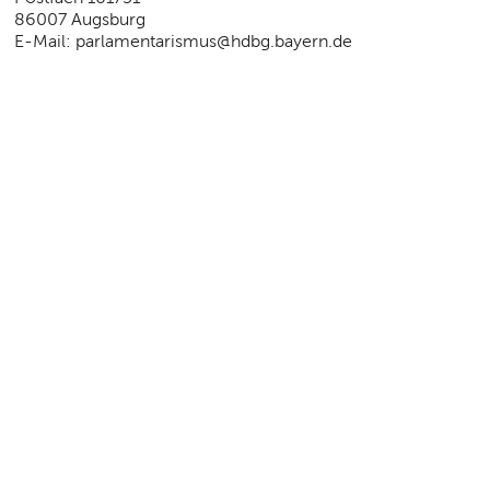
86007 Augsburg
E-Mail: parlamentarismus@hdbg.bayern.de
Seitenübersicht
|
Impressum
|
Datenschutz
|
Kontakt und
Anfahrt
|
FAQs