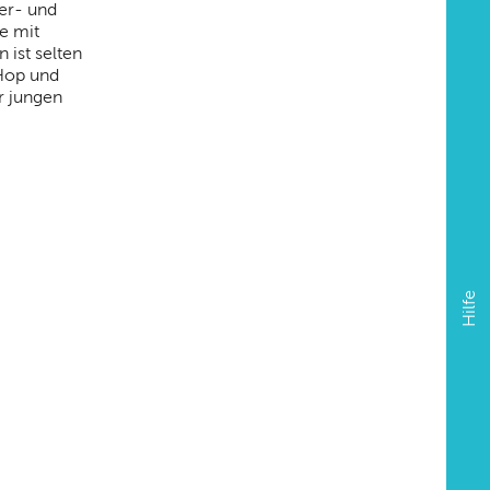
ter- und
le mit
 ist selten
 Hop und
r jungen
Hilfe