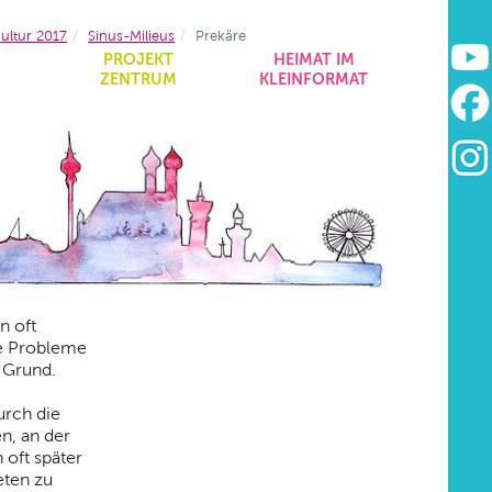
ultur 2017
Sinus-Milieus
Prekäre
&
PROJEKT
HEIMAT IM
ZENTRUM
KLEINFORMAT
n oft
re Probleme
r Grund.
urch die
n, an der
 oft später
eten zu