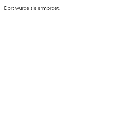
Dort wurde sie ermordet.
Seitenübersicht
|
Impressum
|
Datenschutz
|
Kontakt und
Anfahrt
|
FAQs