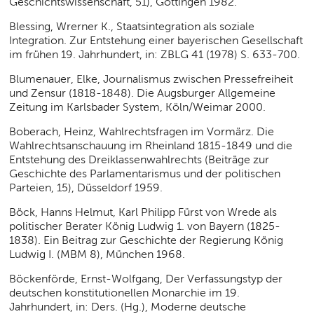
Geschichtswissenschaft, 51), Göttingen 1982.
Blessing, Wrerner K., Staatsintegration als soziale
Integration. Zur Entstehung einer bayerischen Gesellschaft
im frühen 19. Jahrhundert, in: ZBLG 41 (1978) S. 633-700.
Blumenauer, Elke, Journalismus zwischen Pressefreiheit
und Zensur (1818-1848). Die Augsburger Allgemeine
Zeitung im Karlsbader System, Köln/Weimar 2000.
Boberach, Heinz, Wahlrechtsfragen im Vormärz. Die
Wahlrechtsanschauung im Rheinland 1815-1849 und die
Entstehung des Dreiklassenwahlrechts (Beiträge zur
Geschichte des Parlamentarismus und der politischen
Parteien, 15), Düsseldorf 1959.
Böck, Hanns Helmut, Karl Philipp Fürst von Wrede als
politischer Berater König Ludwig 1. von Bayern (1825-
1838). Ein Beitrag zur Geschichte der Regierung König
Ludwig I. (MBM 8), München 1968.
Böckenförde, Ernst-Wolfgang, Der Verfassungstyp der
deutschen konstitutionellen Monarchie im 19.
Jahrhundert, in: Ders. (Hg.), Moderne deutsche