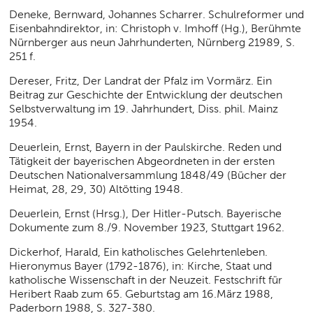
Deneke, Bernward, Johannes Scharrer. Schulreformer und
Eisenbahndirektor, in: Christoph v. Imhoff (Hg.), Berühmte
Nürnberger aus neun Jahrhunderten, Nürnberg 21989, S.
251 f.
Dereser, Fritz, Der Landrat der Pfalz im Vormärz. Ein
Beitrag zur Geschichte der Entwicklung der deutschen
Selbstverwaltung im 19. Jahrhundert, Diss. phil. Mainz
1954.
Deuerlein, Ernst, Bayern in der Paulskirche. Reden und
Tätigkeit der bayerischen Abgeordneten in der ersten
Deutschen Nationalversammlung 1848/49 (Bücher der
Heimat, 28, 29, 30) Altötting 1948.
Deuerlein, Ernst (Hrsg.), Der Hitler-Putsch. Bayerische
Dokumente zum 8./9. November 1923, Stuttgart 1962.
Dickerhof, Harald, Ein katholisches Gelehrtenleben.
Hieronymus Bayer (1792-1876), in: Kirche, Staat und
katholische Wissenschaft in der Neuzeit. Festschrift für
Heribert Raab zum 65. Geburtstag am 16.März 1988,
Paderborn 1988, S. 327-380.