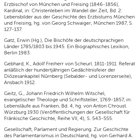
Erzbischof von München und Freising (1846-1856),
Kardinal, in: Christenleben im Wandel der Zeit, Bd. 2:
Lebensbilder aus der Geschichte des Erzbistums München
und Freising, hg. von Georg Schwaiger, München 1987, S.
127-137.
Gatz, Erwin (Hg.), Die Bischöfe der deutschprachigen
Länder 1785/1803 bis 1945. Ein Biographisches Lexikon,
Berlin 1983.
Gebhard, K., Adolf Freiherr von Scheurl. 1811-1911. Referat
anläßlich der hundertjährigen Gedächtnisfeier der
Diözesankapitel Nürnberg (Sebalder- und Lorenzerseite),
Ansbach 1912.
Geitz, G., Johann Friedrich Wilhelm Witschel,
evangelischer Theologe und Schriftsteller, 1769-1857, in:
Lebensläufe aus Franken, Bd. 4, hg. von Anton Chroust.
Würzburg 1930 (Veröffentlichungen der Gesellschaft für
Fränkische Geschichte, Reihe VII, 4), S. 543-555.
Gesellschaft, Parlament und Regierung. Zur Geschichte
des Parlamentarismus in Deutschland, hg. von Gerhard A.