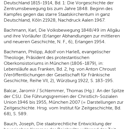
Deutschland 1815-1914, Bd. 1: Die Vorgeschichte der
Zentrumsbewegung bis zum Jahre 1848. Beginn des
Kampfes gegen das starre Staatskirchentum in ganz
Deutschland, Köln 21928, Nachdruck Aalen 1967.
Bachmann, Karl, Die Volksbewegung 1848/49 im Allgäu
und ihre Vorläufer (Erlanger Abhandlungen zur mittleren
und neueren Geschichte, N. F., 6), Erlangen 1954.
Bachmann, Philipp, Adolf von Harleß, evangelischer
Theologe, Präsident des protestantischen
Oberkonsistoriums in München (1806-1879), in:
Lebensläufe aus Franken, Bd. 2, hg. von Anton Chroust
(Veröffentlichungen der Gesellschaft für Fränkische
Geschichte, Reihe VII, 2), Würzburg 1922, S. 183-195.
Balcar, Jaromír / Schlemmer, Thomas (Hg.): An der Spitze
der CSU. Die Führungsgremien der Christlich-Sozialen
Union 1946 bis 1955, München 2007 (= Darstellungen zur
Zeitgeschichte. Hrsg. vom Institut für Zeitgeschichte, Bd.
68), S. 589.
Bauch, Joseph, Die staatsrechtliche Entwicklung der