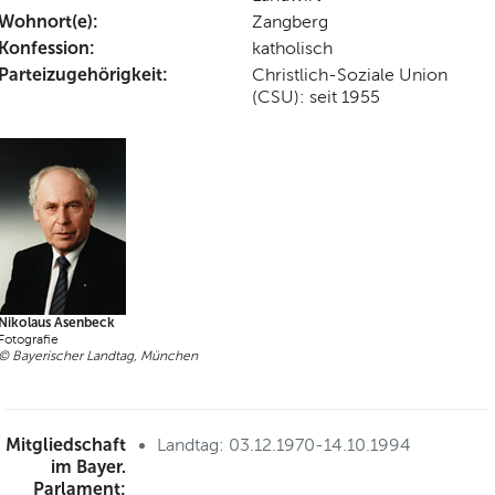
Wohnort(e):
Zangberg
Konfession:
katholisch
Parteizugehörigkeit:
Christlich-Soziale Union
(CSU): seit 1955
Nikolaus Asenbeck
Fotografie
© Bayerischer Landtag, München
Mitgliedschaft
Landtag: 03.12.1970-14.10.1994
im Bayer.
Parlament: