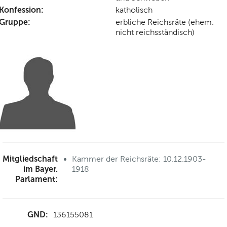
Konfession:
katholisch
Gruppe:
erbliche Reichsräte (ehem.
nicht reichsständisch)
Mitgliedschaft
Kammer der Reichsräte: 10.12.1903-
im Bayer.
1918
Parlament:
GND:
136155081