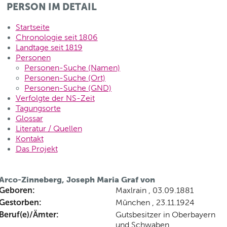
PERSON IM DETAIL
Startseite
Chronologie seit 1806
Landtage seit 1819
Personen
Personen-Suche (Namen)
Personen-Suche (Ort)
Personen-Suche (GND)
Verfolgte der NS-Zeit
Tagungsorte
Glossar
Literatur / Quellen
Kontakt
Das Projekt
Arco-Zinneberg, Joseph Maria Graf von
Geboren:
Maxlrain , 03.09.1881
Gestorben:
München , 23.11.1924
Beruf(e)/Ämter:
Gutsbesitzer in Oberbayern
und Schwaben