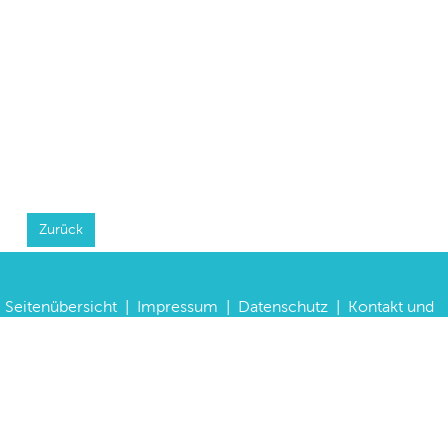
Zurück
Seitenübersicht
|
Impressum
|
Datenschutz
|
Kontakt und
Anfahrt
|
FAQs