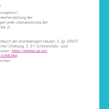
e
rungstreu";
ederherstellung der
en jede Liberalisierung der
Bd. 2)
uch der briefadeligen Häuser, 1. Jg. (1907):
her Ordnung, S. 3 f. (Universitäts- und
 unter:
https://digital.ub.uni-
w/1198284
).
ünchen