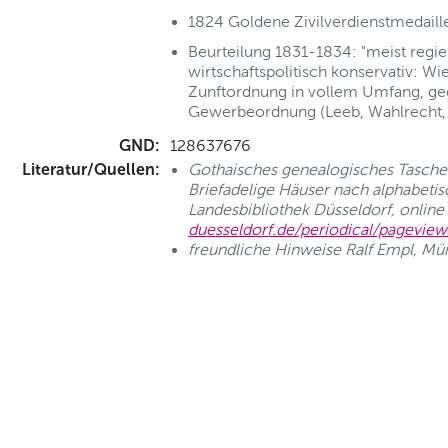
1824 Goldene Zivilverdienstmedaill
Beurteilung 1831-1834: "meist regie
wirtschaftspolitisch konservativ: Wi
Zunftordnung in vollem Umfang, geg
Gewerbeordnung (Leeb, Wahlrecht, 
GND:
128637676
Literatur/Quellen:
Gothaisches genealogisches Taschenb
Briefadelige Häuser nach alphabetisc
Landesbibliothek Düsseldorf, online
duesseldorf.de/periodical/pagevie
freundliche Hinweise Ralf Empl, M