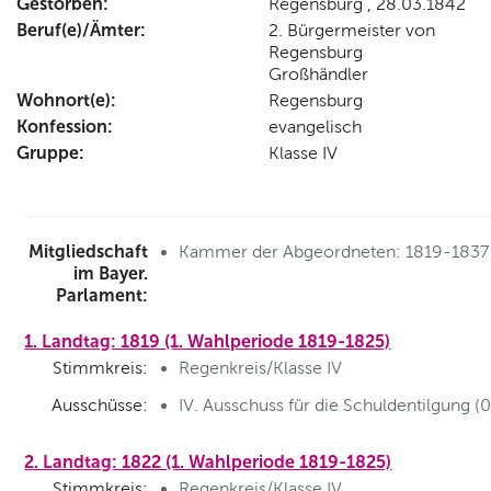
Gestorben:
Regensburg , 28.03.1842
Beruf(e)/Ämter:
2. Bürgermeister von
Regensburg
Großhändler
Wohnort(e):
Regensburg
Konfession:
evangelisch
Gruppe:
Klasse IV
Mitgliedschaft
Kammer der Abgeordneten: 1819-1837
im Bayer.
Parlament:
1. Landtag: 1819 (1. Wahlperiode 1819-1825)
Stimmkreis:
Regenkreis/Klasse IV
Ausschüsse:
IV. Ausschuss für die Schuldentilgung (
2. Landtag: 1822 (1. Wahlperiode 1819-1825)
Stimmkreis:
Regenkreis/Klasse IV