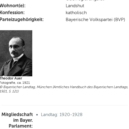
Wohnort(e):
Landshut
Konfession:
katholisch
Parteizugehörigkeit:
Bayerische Volkspartei (BVP)
Theodor Auer
Fotografie, ca. 1921
© Bayerischer Landtag, München (Amtliches Handbuch des Bayerischen Landtags,
1921, S. 121)
Mitgliedschaft
Landtag: 1920-1928
im Bayer.
Parlament: