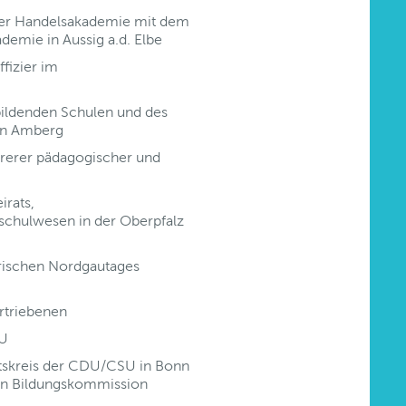
der Handelsakademie mit dem
demie in Aussig a.d. Elbe
ffizier im
bildenden Schulen und des
in Amberg
rerer pädagogischer und
irats,
sschulwesen in der Oberpfalz
rischen Nordgautages
rtriebenen
SU
itskreis der CDU/CSU in Bonn
hen Bildungskommission