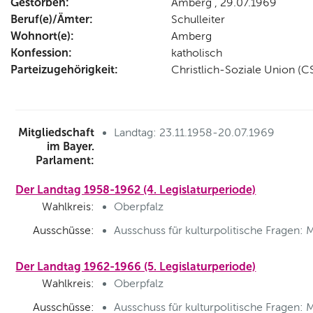
Gestorben:
Amberg , 29.07.1969
Beruf(e)/Ämter:
Schulleiter
Wohnort(e):
Amberg
Konfession:
katholisch
Parteizugehörigkeit:
Christlich-Soziale Union (C
Mitgliedschaft
Landtag: 23.11.1958-20.07.1969
im Bayer.
Parlament:
Der Landtag 1958-1962 (4. Legislaturperiode)
Wahlkreis:
Oberpfalz
Ausschüsse:
Ausschuss für kulturpolitische Fragen: M
Der Landtag 1962-1966 (5. Legislaturperiode)
Wahlkreis:
Oberpfalz
Ausschüsse:
Ausschuss für kulturpolitische Fragen: M