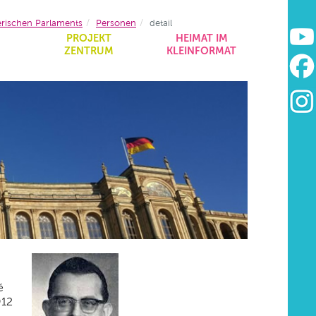
erischen Parlaments
Personen
detail
&
PROJEKT
HEIMAT IM
ZENTRUM
KLEINFORMAT
é
912