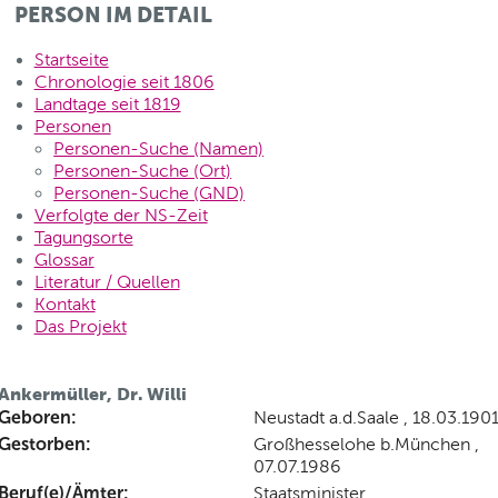
PERSON IM DETAIL
Startseite
Chronologie seit 1806
Landtage seit 1819
Personen
Personen-Suche (Namen)
Personen-Suche (Ort)
Personen-Suche (GND)
Verfolgte der NS-Zeit
Tagungsorte
Glossar
Literatur / Quellen
Kontakt
Das Projekt
Ankermüller, Dr. Willi
Geboren:
Neustadt a.d.Saale , 18.03.190
Gestorben:
Großhesselohe b.München ,
07.07.1986
Beruf(e)/Ämter:
Staatsminister