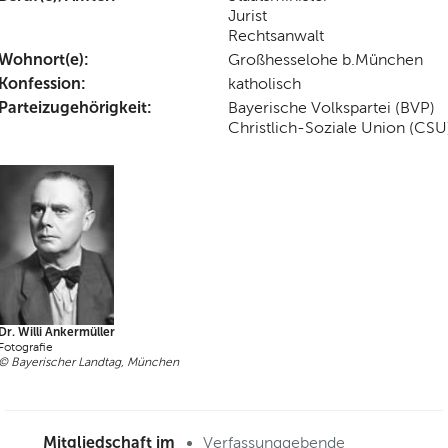
Jurist
Rechtsanwalt
Wohnort(e):
Großhesselohe b.München
Konfession:
katholisch
Parteizugehörigkeit:
Bayerische Volkspartei (BVP)
Christlich-Soziale Union (CSU
Dr. Willi Ankermüller
Fotografie
© Bayerischer Landtag, München
Mitgliedschaft im
Verfassunggebende