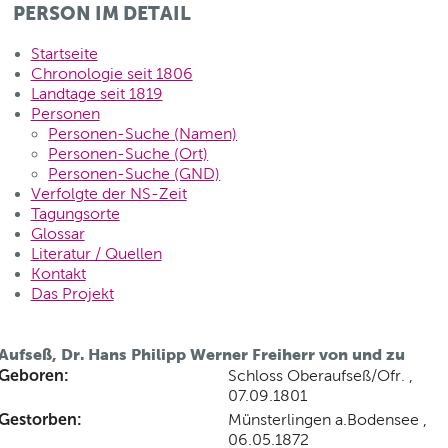
PERSON IM DETAIL
Startseite
Chronologie seit 1806
Landtage seit 1819
Personen
Personen-Suche (Namen)
Personen-Suche (Ort)
Personen-Suche (GND)
Verfolgte der NS-Zeit
Tagungsorte
Glossar
Literatur / Quellen
Kontakt
Das Projekt
Aufseß, Dr. Hans Philipp Werner Freiherr von und zu
Geboren:
Schloss Oberaufseß/Ofr. ,
07.09.1801
Gestorben:
Münsterlingen a.Bodensee ,
06.05.1872