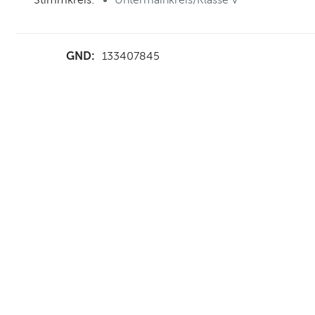
GND:
133407845
nd Anfahrt
|
FAQs