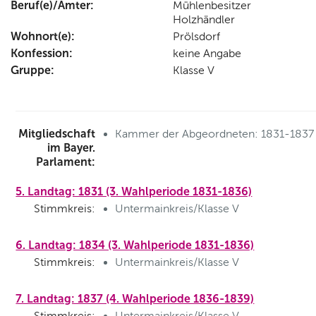
Beruf(e)/Ämter:
Mühlenbesitzer
Holzhändler
Wohnort(e):
Prölsdorf
Konfession:
keine Angabe
Gruppe:
Klasse V
Mitgliedschaft
Kammer der Abgeordneten: 1831-1837
im Bayer.
Parlament:
5. Landtag: 1831 (3. Wahlperiode 1831-1836)
Stimmkreis:
Untermainkreis/Klasse V
6. Landtag: 1834 (3. Wahlperiode 1831-1836)
Stimmkreis:
Untermainkreis/Klasse V
7. Landtag: 1837 (4. Wahlperiode 1836-1839)
Stimmkreis:
Untermainkreis/Klasse V