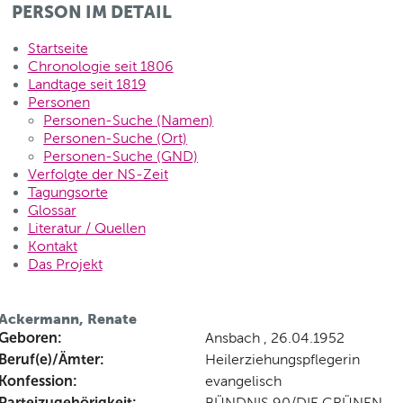
PERSON IM DETAIL
Startseite
Chronologie seit 1806
Landtage seit 1819
Personen
Personen-Suche (Namen)
Personen-Suche (Ort)
Personen-Suche (GND)
Verfolgte der NS-Zeit
Tagungsorte
Glossar
Literatur / Quellen
Kontakt
Das Projekt
Ackermann, Renate
Geboren:
Ansbach , 26.04.1952
Beruf(e)/Ämter:
Heilerziehungspflegerin
Konfession:
evangelisch
Parteizugehörigkeit:
BÜNDNIS 90/DIE GRÜNEN