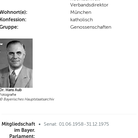
Verbandsdirektor
Wohnort(e):
München
Konfession:
katholisch
Gruppe:
Genossenschaften
Dr. Hans Aub
Fotografie
© Bayerisches Hauptstaatsarchiv
Mitgliedschaft
Senat: 01.06.1958-31.12.1975
im Bayer.
Parlament: