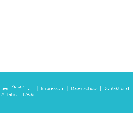
Zurück
Seitenübersicht
|
Impressum
|
Datenschutz
|
Kontakt und
Anfahrt
|
FAQs