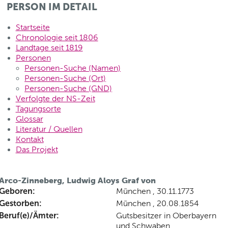
PERSON IM DETAIL
Startseite
Chronologie seit 1806
Landtage seit 1819
Personen
Personen-Suche (Namen)
Personen-Suche (Ort)
Personen-Suche (GND)
Verfolgte der NS-Zeit
Tagungsorte
Glossar
Literatur / Quellen
Kontakt
Das Projekt
Arco-Zinneberg, Ludwig Aloys Graf von
Geboren:
München , 30.11.1773
Gestorben:
München , 20.08.1854
Beruf(e)/Ämter:
Gutsbesitzer in Oberbayern
und Schwaben