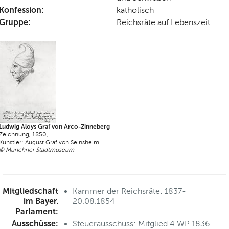
Konfession:
katholisch
Gruppe:
Reichsräte auf Lebenszeit
Ludwig Aloys Graf von Arco-Zinneberg
Zeichnung, 1850,
Künstler: August Graf von Seinsheim
© Münchner Stadtmuseum
Mitgliedschaft
Kammer der Reichsräte: 1837-
im Bayer.
20.08.1854
Parlament:
Ausschüsse:
Steuerausschuss: Mitglied 4.WP 1836-