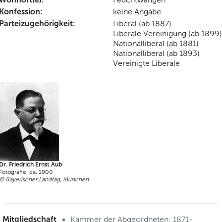
Konfession:
keine Angabe
Parteizugehörigkeit:
Liberal (ab 1887)
Liberale Vereinigung (ab 1899)
Nationalliberal (ab 1881)
Nationalliberal (ab 1893)
Vereinigte Liberale
Dr. Friedrich Ernst Aub
Fotografie, ca. 1900
© Bayerischer Landtag, München
Mitgliedschaft
Kammer der Abgeordneten: 1871-