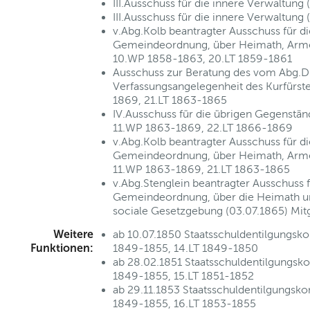
III.Ausschuss für die innere Verwaltun
III.Ausschuss für die innere Verwaltun
v.Abg.Kolb beantragter Ausschuss für d
Gemeindeordnung, über Heimath, Arme
10.WP 1858-1863, 20.LT 1859-1861
Ausschuss zur Beratung des vom Abg.Dr.
Verfassungsangelegenheit des Kurfürst
1869, 21.LT 1863-1865
IV.Ausschuss für die übrigen Gegenstä
11.WP 1863-1869, 22.LT 1866-1869
v.Abg.Kolb beantragter Ausschuss für d
Gemeindeordnung, über Heimath, Arme
11.WP 1863-1869, 21.LT 1863-1865
v.Abg.Stenglein beantragter Ausschuss 
Gemeindeordnung, über die Heimath u
sociale Gesetzgebung (03.07.1865) Mit
Weitere
ab 10.07.1850 Staatsschuldentilgungs
Funktionen:
1849-1855, 14.LT 1849-1850
ab 28.02.1851 Staatsschuldentilgungs
1849-1855, 15.LT 1851-1852
ab 29.11.1853 Staatsschuldentilgungs
1849-1855, 16.LT 1853-1855