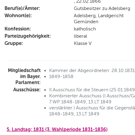
, 22.02.1866
Beruf(e)/Ämter:
Gutsbesitzer zu Adelsberg
Wohnort(e):
Adelsberg, Landgericht
Gemünden
Konfession:
katholisch
Parteizugehörigkeit:
liberal
Gruppe:
Klasse V
Mitgliedschaft
Kammer der Abgeordneten: 28.10.183
im Bayer.
1849-1858
Parlament:
Ausschüsse:
II.Ausschuss für die Steuern (25.01.18
Kombinierter Ausschuss (I.Ausschuss/G
7.WP 1848-1849, 13.LT 1849
verstärkter I.Ausschuss für die Gegens
1848-1849, 13.LT 1849
5. Landtag: 1831 (3. Wahlperiode 1831-1836)